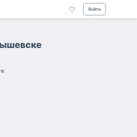
Войти
бышевске
те