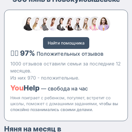
школу). Могу научить ребёнка
выразительному чтению
(победитель конкурсов стихов
со школы, сейчас сама пишу
стихи)
Найти помощника
👍🏻 97%
Положительных отзывов
1000 отзывов оставили семьи за последние 12
месяцев.
Из них 970 - положительные.
You
Help
— свобода на час
Няня поиграет с ребенком, погуляет, встретит со
школы, поможет с домашними заданиями,
чтобы вы
спокойно позанимались своими делами.
Няня на месяц в