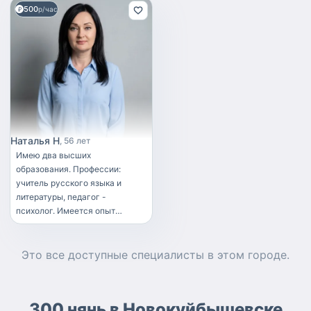
500
р/час
Наталья Н
56 лет
Имею два высших
образования. Профессии:
учитель русского языка и
литературы, педагог -
психолог. Имеется опыт
работы с детьми начальных
классов (по программе " Шаг
за шагом") Общительная,
Это все доступные
специалисты
в этом городе.
ответственная, аккуратная.
Умею находить общий язык с
детьми. Нравится рисовать,
300 нянь в Новокуйбышевске
петь (посещала музыкальную