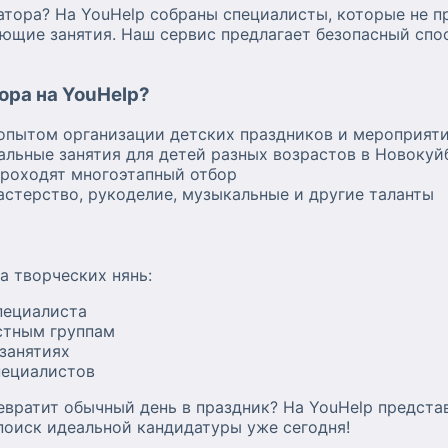
тора? На YouHelp собраны специалисты, которые не пр
ющие занятия. Наш сервис предлагает безопасный спос
ора на YouHelp?
опытом организации детских праздников и мероприят
альные занятия для детей разных возрастов в Новоку
проходят многоэтапный отбор
астерство, рукоделие, музыкальные и другие таланты
а творческих нянь:
пециалиста
стным группам
занятиях
пециалистов
евратит обычный день в праздник? На YouHelp предст
оиск идеальной кандидатуры уже сегодня!