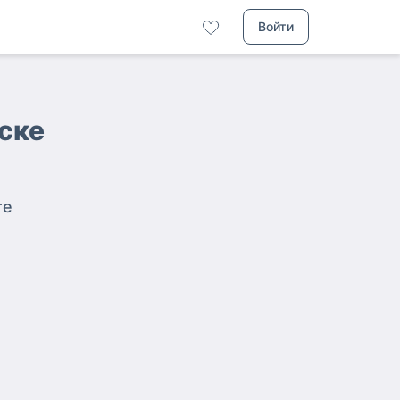
Войти
ске
те