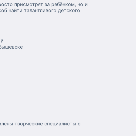
осто присмотрят за ребёнком, но и
об найти талантливого детского
ий
йбышевске
авлены творческие специалисты с