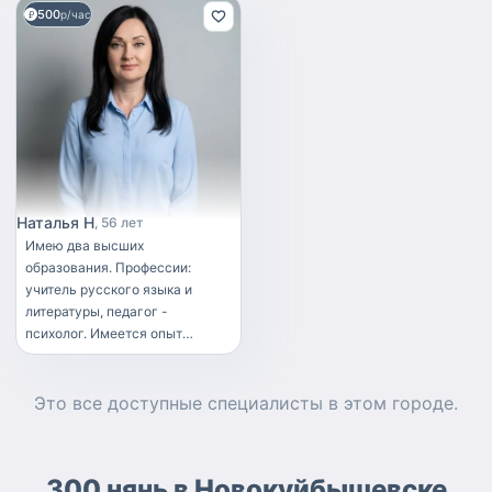
500
р/час
Наталья Н
56 лет
Имею два высших
образования. Профессии:
учитель русского языка и
литературы, педагог -
психолог. Имеется опыт
работы с детьми начальных
классов (по программе " Шаг
за шагом") Общительная,
Это все доступные
специалисты
в этом городе.
ответственная, аккуратная.
Умею находить общий язык с
детьми. Нравится рисовать,
300 нянь в Новокуйбышевске
петь (посещала музыкальную