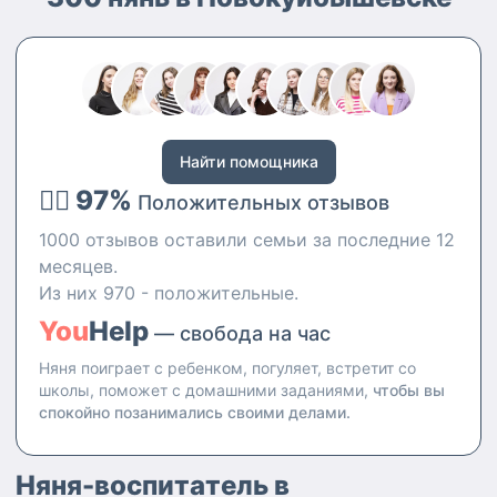
школу). Могу научить ребёнка
выразительному чтению
(победитель конкурсов стихов
со школы, сейчас сама пишу
стихи)
Найти помощника
👍🏻 97%
Положительных отзывов
1000 отзывов оставили семьи за последние 12
месяцев.
Из них 970 - положительные.
You
Help
— свобода на час
Няня поиграет с ребенком, погуляет, встретит со
школы, поможет с домашними заданиями,
чтобы вы
спокойно позанимались своими делами.
Няня-воспитатель в