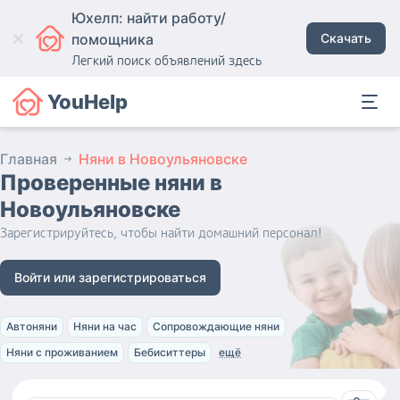
Юхелп: найти работу/
помощника
Скачать
Легкий поиск объявлений здесь
YouHelp
Главная
Няни в Новоульяновске
Проверенные няни
в
Новоульяновске
Зарегистрируйтесь, чтобы найти домашний персонал!
Войти или зарегистрироваться
Автоняни
Няни на час
Сопровождающие няни
Няни с проживанием
Бебиситтеры
ещё