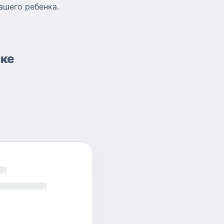
ашего ребенка.
ске