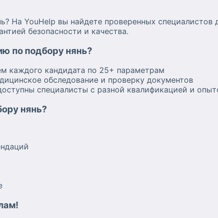
ь? На YouHelp вы найдете проверенных специалистов 
антией безопасности и качества.
ию по подбору нянь?
ем каждого кандидата по 25+ параметрам
едицинское обследование и проверку документов
доступны специалисты с разной квалификацией и опы
бору нянь?
ендаций
е
лам!