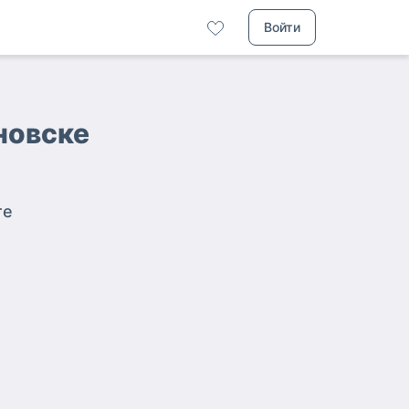
Войти
новске
те