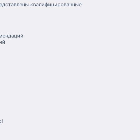
редставлены квалифицированные
омендаций
ий
с!