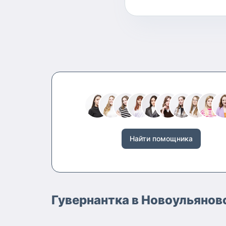
Найти помощника
Гувернантка в Новоульянов