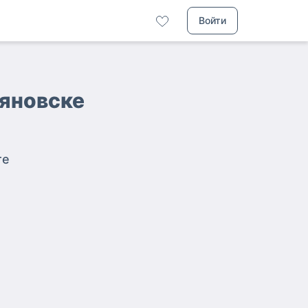
Войти
ьяновске
те