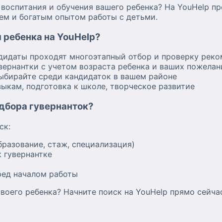
оспитания и обучения вашего ребенка? На YouHelp п
ем и богатым опытом работы с детьми.
 ребенка на YouHelp?
ндидаты проходят многоэтапный отбор и проверку рек
вернантки с учетом возраста ребенка и ваших пожелан
ыбирайте среди кандидаток в вашем районе
зыкам, подготовка к школе, творческое развитие
одбора гувернанток?
ск:
бразование, стаж, специализация)
 гувернантке
ред началом работы
воего ребенка? Начните поиск на YouHelp прямо сейча