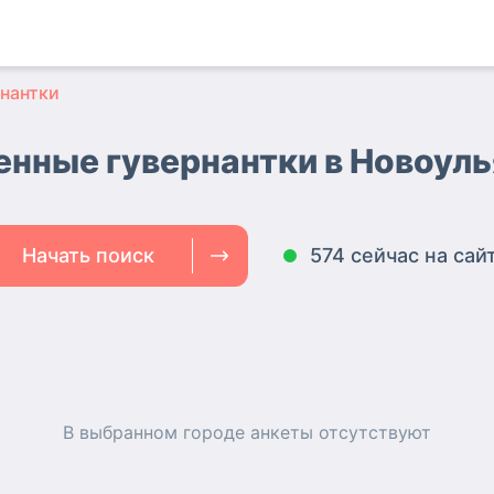
нантки
енные гувернантки
в Новоул
Начать поиск
574 сейчас на сай
В выбранном городе
анкеты
отсутствуют