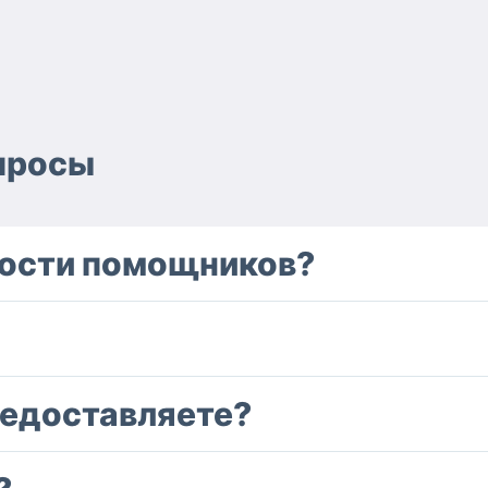
просы
ности помощников?
редоставляете?