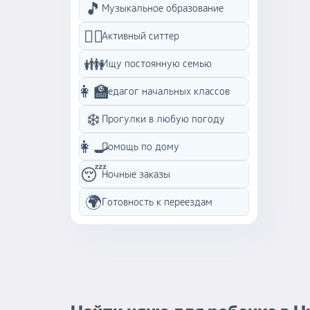
🎵
Музыкальное образование
🏃‍♀️
Активный ситтер
👪
Ищу постоянную семью
👩‍🏫
Педагог начальных классов
❄️
Прогулки в любую погоду
👩‍🍳
Помощь по дому
😴
Ночные заказы
🌍
Готовность к переездам