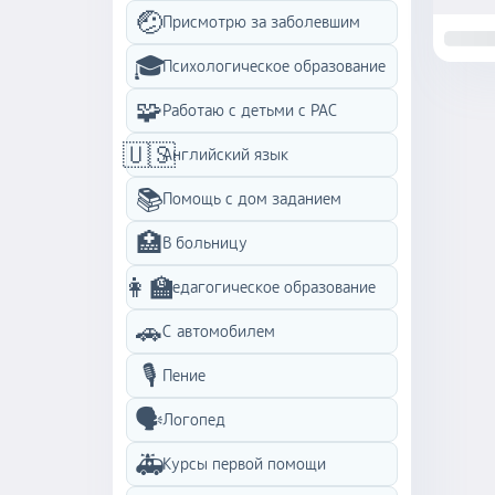
🤕
Присмотрю за заболевшим
🎓
Психологическое образование
🧩
Работаю с детьми с PAC
🇺🇸
Английский язык
📚
Помощь с дом заданием
🏥
В больницу
👩‍🏫
Педагогическое образование
🚗
С автомобилем
🎙️
Пение
🗣️
Логопед
🚑
Курсы первой помощи