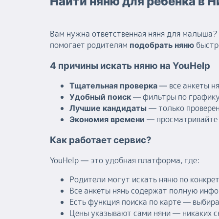
Найти няню для ребенка в Н
Вам нужна ответственная няня для малыша? 
помогает родителям
быстро
подобрать няню
4 причины искать няню на YouHelp
— все анкеты н
Тщательная проверка
— фильтры по графику
Удобный поиск
— только проверен
Лучшие кандидаты
— просматривайте 
Экономия времени
Как работает сервис?
YouHelp — это удобная платформа, где:
Родители могут искать няню по конкре
Все анкеты нянь содержат полную инфо
Есть функция поиска по карте — выбир
Цены указывают сами няни — никаких 