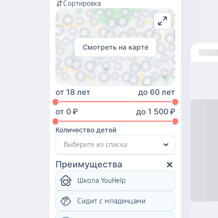
Сортировка
Смотреть на карте
от
18 лет
до
60 лет
от
0
₽
до
1 500
₽
Количество детей
Выберите из списка
Преимущества
Школа YouHelp
Сидит с младенцами