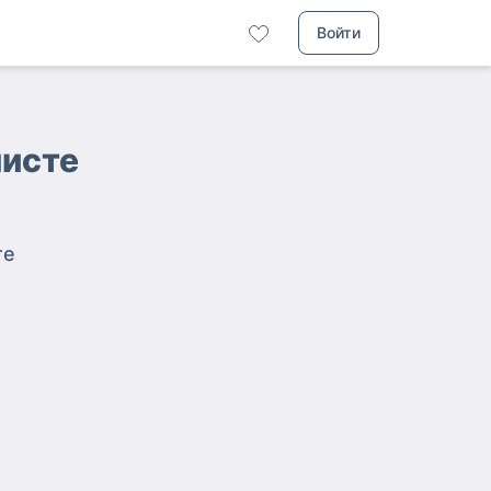
Войти
листе
те