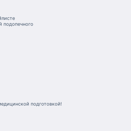
Элисте
й подопечного
медицинской подготовкой!