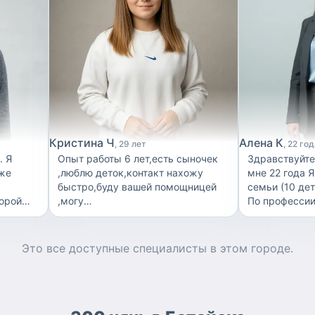
Кристина Ч
Алена К
29 лет
22 год
Опыт работы 6 лет,есть сыночек
Здравствуйте
уже
,люблю деток,контакт нахожу
мне 22 года 
быстро,буду вашей помощницей
семьи (10 дет
торой
,могу
По профессии
погулять,поиграть,покормить,позаниматься,искупат
детьми с ОВЗ
ть не
по дому поделать помочь,забрать
развитием Та
 и
садика,отвезти на занятия ,пишите
школу (форте
Это все доступные
специалисты
в этом городе.
авыки
буду рада!
люблю деток поэтому посвятила
ми. Я
себя данной 
о в
еще со студен
лышу
работы более
,
детками от 0 