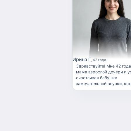
Ирина Г
42 года
Здравствуйте! Мне 42 года. Я
мама взрослой дочери и 
счастливая бабушка
замечательной внучки, ко
сейчас 1 год и 2 месяца.
Благодаря этому у меня ес
только жизненный опыт, но
совсем свежие знания и н
ухода за маленькими деть
хорошо понимаю, наскольк
первые месяцы жизни ма
нужны спокойствие, забота