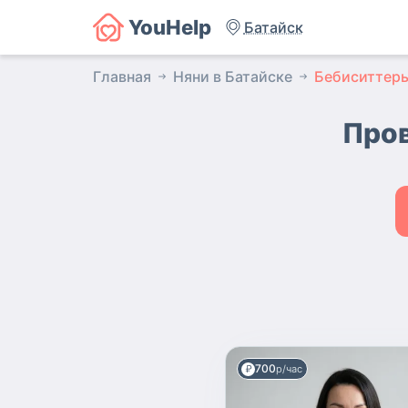
YouHelp
Батайск
Главная
Няни в Батайске
Бебиситтер
Пров
700
р/час