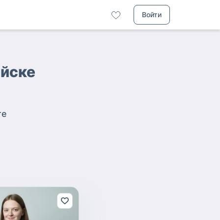
Войти
айске
те