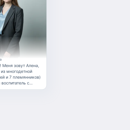
а
! Меня зовут Алена,
Я из многодетной
ей и 7 племянников)
 воспитатель с
ь,дела
 и с сохранным
кже закончила муз.
пиано) Ооочень
профессии) Работаю
чества... Опыт
 4 лет Работаю с
до 7 лет