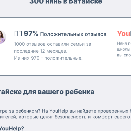
300 нянь в Батайске
Обязанности: 
ребенка (кор
 и
обучение на
самообслужив
живать
возрасту, про
👍🏻 97%
You
Положительных отзывов
енка,
возрасту, пес
Помощь по д
Няня п
1000 отзывов оставили семьи за
ля меня
договорённос
школы
последние 12 месяцев.
ивать за
вы спо
Из них 970 - положительные.
ом,
ет
ели
нность и
чные,
айске для вашего ребенка
ссказать
тра за ребенком? На YouHelp вы найдете проверенных 
ть на
ителей, которые ценят безопасность и комфорт своего
уре!
 YouHelp?