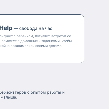
все, что касается
мление, сон,
выкам
ания, игры по
гулка, развитие по
Help
— свобода на час
енки, чтение)
ому по
оиграет с ребенком, погуляет, встретит со
ти 😊
, поможет с домашними заданиями,
чтобы
койно позанимались своими делами.
бебиситтеров с опытом работы и
 малыша.