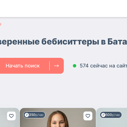
ы
еренные бебиситтеры в Бат
Начать поиск
574 сейчас на сай
350
500
р/час
р/час