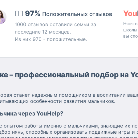
по
аксимум
ие по
👍🏻 97%
You
Положительных отзывов
там. Я
ных
Няня п
1000 отзывов оставили семьи за
школы
последние 12 месяцев.
ых
вы спо
Из них 970 - положительные.
 в
ти меня
у что я
ять.
 года
ере. Ко
ске – профессиональный подбор на Y
ый
тами —
оторая станет надежным помощником в воспитании ваше
помню их
читывающих особенности развития мальчиков.
т. По
, готова
ьчика через YouHelp?
анию и
 с опытом работы именно с мальчиками, знающие их п
тельских
дбор нянь, способных организовать подвижные игры и 