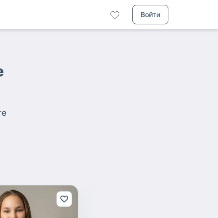
Войти
е
те