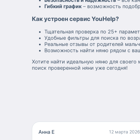
Безопасность и надежность
– все ка
компенсируется энергией
Гибкий график
– возможность подобра
гуляем в любую погоду, д
бегаем! Мне подходит любой
Как устроен сервис YouHelp?
график, главное — чтобы 
подошли друг другу по це
Тщательная проверка по 25+ парамет
Буду рада личной встрече,
Удобные фильтры для поиска по возр
познакомиться с вами и в
Реальные отзывы от родителей мальч
малышом. С уважением,
Возможность найти няню рядом с в
Анастасия
Хотите найти идеальную няню для своего 
поиск проверенной няни уже сегодня!
Анна Е
12 марта 2026