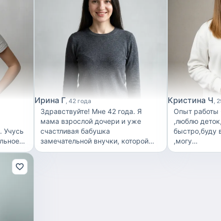
Ирина Г
Кристина Ч
42 года
2
Здравствуйте! Мне 42 года. Я
Опыт работы 
мама взрослой дочери и уже
,люблю деток
. Учусь
счастливая бабушка
быстро,буду
льное
замечательной внучки, которой
,могу
 — это
сейчас 1 год и 2 месяца.
погулять,пои
их
Благодаря этому у меня есть не
по дому поде
стей,
только жизненный опыт, но и
садика,отвезт
вития.
совсем свежие знания и навыки
буду рада!
ухода за маленькими детьми. Я
учило
хорошо понимаю, насколько в
первые месяцы жизни малышу
нужны спокойствие, забота,