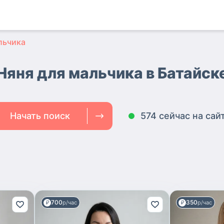
льчика
Няня для мальчика в Батайск
Начать поиск
574 сейчас на сай
700
350
р/час
р/час