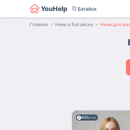
YouHelp
Батайск
Главная
Няни в Батайске
Няни для ма
400
р/час