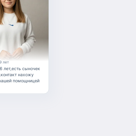
9 лет
6 лет,есть сыночек
,контакт нахожу
 вашей помощницей
грать,покормить,позаниматься,искупать,дела
лать помочь,забрать
и на занятия ,пишите