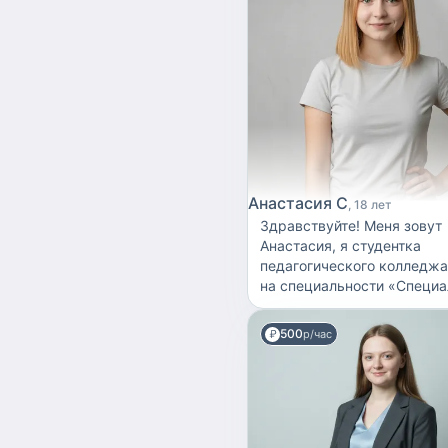
Анастасия С
18 лет
Здравствуйте! Меня зовут
Анастасия, я студентка
педагогического колледжа
на специальности «Специа
дошкольное образование»
работа с детьми с учетом 
500
р/час
индивидуальных особенно
темперамента и темпа раз
Обучение на специальном
дошкольном отделении на
меня работать с детьми с
разными стартовыми