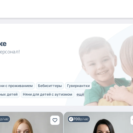
ке
ерсонал!
ни с проживанием
Бебиситтеры
Гувернантки
ных детей
Няни для детей с аутизмом
ещё
0
р/час
700
р/час