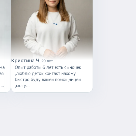
Кристина Ч
29 лет
Опыт работы 6 лет,есть сыночек
ая
,люблю деток,контакт нахожу
быстро,буду вашей помощницей
.
,могу
погулять,поиграть,покормить,позаниматься,искупать,дела
по дому поделать помочь,забрать
садика,отвезти на занятия ,пишите
буду рада!