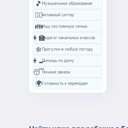
🎵
Музыкальное образование
подхо
чтобы
🏃‍♀️
Активный ситтер
ценностям. Буд
встреч
👪
Ищу постоянную семью
вами 
уваже
👩‍🏫
Педагог начальных классов
❄️
Прогулки в любую погоду
👩‍🍳
Помощь по дому
😴
Ночные заказы
🌍
Готовность к переездам