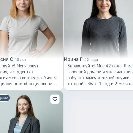
сия С
Ирина Г
18 лет
42 года
те! Меня зовут
Здравствуйте! Мне 42 года. Я мама
сия, я студентка
взрослой дочери и уже счастлив
огического колледжа. Учусь
бабушка замечательной внучки,
ециальности «Специальное
которой сейчас 1 год и 2 месяца
льное образование» — это
Благодаря этому у меня есть не
 с детьми с учетом их
только жизненный опыт, но и
р/час
идуальных особенностей,
совсем свежие знания и навыки
амента и темпа развития.
ухода за маленькими детьми. Я
ние на специальном
хорошо понимаю, насколько в
льном отделении научило
первые месяцы жизни малышу
работать с детьми с разными
нужны спокойствие, забота,
овыми возможностями: я
безопасность и бережное