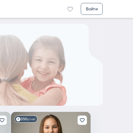
Войти
350
р/час