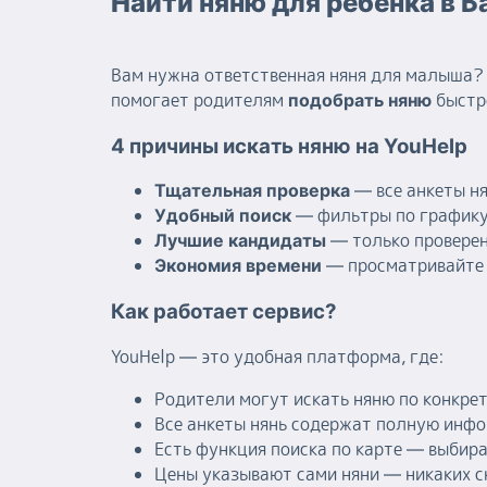
Найти няню для ребенка в Б
Вам нужна ответственная няня для малыша? 
помогает родителям
быстро
подобрать няню
4 причины искать няню на YouHelp
— все анкеты н
Тщательная проверка
— фильтры по графику
Удобный поиск
— только проверен
Лучшие кандидаты
— просматривайте 
Экономия времени
Как работает сервис?
YouHelp — это удобная платформа, где:
Родители могут искать няню по конкре
Все анкеты нянь содержат полную инфо
Есть функция поиска по карте — выбир
Цены указывают сами няни — никаких 