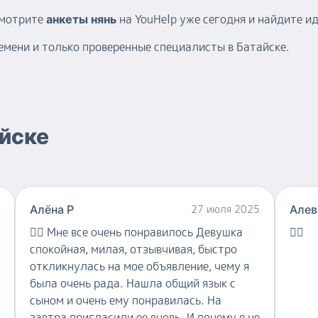
смотрите
на YouHelp уже сегодня и найдите и
анкеты нянь
емени и только проверенные специалисты в Батайске.
йске
Алëна Р
27 июля 2025
Алев
👍🏻
Мне все очень понравилось Девушка
👍🏻
спокойная, милая, отзывчивая, быстро
откликнулась на мое объявление, чему я
была очень рада. Нашла общий язык с
сыном и очень ему понравилась. На
завтра пригласили ее вновь. И почему я не