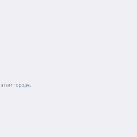
ь
я
за
дом
ие.
е и
 этом городе.