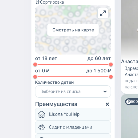
Сортировка
Смотреть на карте
от
18 лет
до
60 лет
Анаста
Здравствуй
от
0
₽
до
1 500
₽
Анаста
педаг
Количество детей
на сп
Выберите из списка
дошко
работа
500
Преимущества
индив
темпер
Школа YouHelp
Обуче
дошко
Сидит с младенцами
меня 
старт