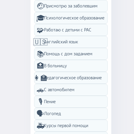
возрас
развития. Моя су
🤕
Присмотрю за заболевшим
по до
эколо
знаю 
🎓
Психологическое образование
матер
актив
🧩
Работаю с детьми с PAC
совсем
мульт
🇺🇸
Английский язык
слуша
увлечь
📚
Помощь с дом заданием
Подтв
работ
🏥
В больницу
мне р
большо
👩‍🏫
Педагогическое образование
списы
уже в
🚗
С автомобилем
малыша
бытово
🎙️
Пение
готов
строго
🗣️
Логопед
чистот
нет, н
🚑
Курсы первой помощи
энерг
погоду