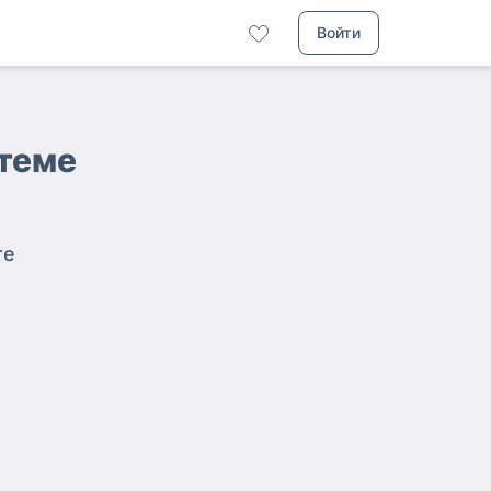
Войти
ртеме
те