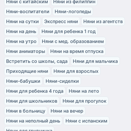
Няни с китайским
Няни из филиппин
Няни-воспитатели
Няни-логопеды
Няни на сутки
Экспресс няни
Няни из агентств
Няни на день
Няни для ребенка 1 год
Няни на утро
Няни с мед. образованием
Няни аниматоры
Няни на время отпуска
Встретить со школы, сада
Няни для мальчика
Приходящие няни
Няни для взрослых
Няни-бабушки
Няни-сиделки
Няни для ребенка 4 года
Няни на лето
Няни для школьников
Няни для прогулок
Няни в больницу
Няни на вечер
Няни на неполный день
Няни с испанским
Няни для грудничка