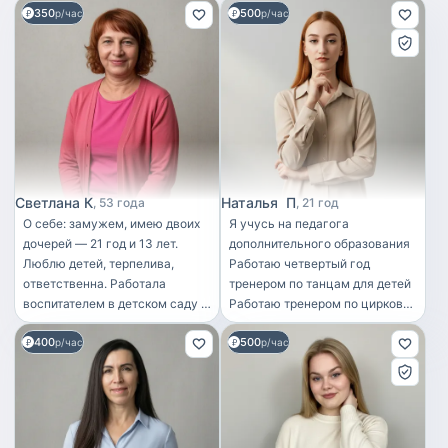
350
500
р/час
р/час
Светлана К
Наталья П
53 года
21 год
О себе: замужем, имею двоих
Я учусь на педагога
дочерей — 21 год и 13 лет.
дополнительного образования
Люблю детей, терпелива,
Работаю четвертый год
ответственна. Работала
тренером по танцам для детей
воспитателем в детском саду 3
Работаю тренером по цирковой
года. Затем год работала няней
и художественной гимнастики
400
500
в семье. Следила за
р/час
для детей Люблю детей и
р/час
соблюдением режима дня,
всегда с ними лажу
прогулками, сопровождением в
кружки, социализацией,
проводила развивающие игры,
занималась развитием мелкой