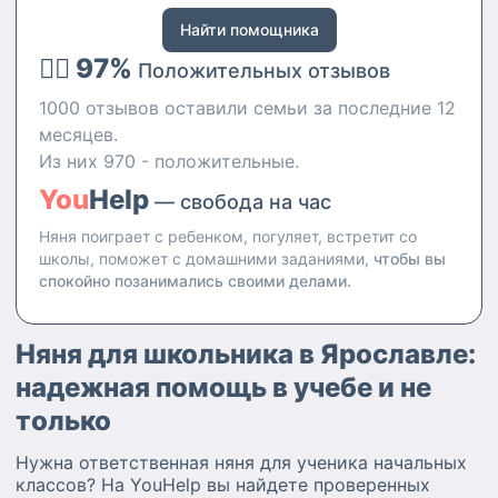
же школьными заданиями
Найти помощника
(ведь сама помогала младшей
👍🏻 97%
сестре во время учебного
Положительных отзывов
процесса). В силу своей
1000 отзывов оставили семьи за последние 12
профессии знаю как растет
ребенок, физические и
месяцев.
умственные особенности,
Из них 970 - положительные.
вовремя замечаю первые
You
Help
признаки болезни. Умею
— свобода на час
правильно кормить, знаю
Няня поиграет с ребенком, погуляет, встретит со
смеси, как из разводить, объем
школы, поможет с домашними заданиями,
чтобы вы
и количество приемов пищи,
спокойно позанимались своими делами.
сроки и прикормы.
Няня для школьника в Ярославле:
надежная помощь в учебе и не
только
Нужна ответственная няня для ученика начальных
классов? На YouHelp вы найдете проверенных