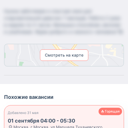
Нужна заботливая и опытная няня для
очаровательной девочки 7 месяцев. Работа 2 раза
в неделю по 5 часов. Малышка спокойная, веселая
и улыбчивая. Ждем доброго и нежного человека! 🥰
Смотреть на карте
Похожие вакансии
Горящая
Добавлено
31 мая
01 сентября 04:00 - 05:30
Москва
,
г Москва, ул Маршала Тухачевского