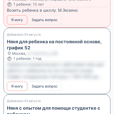
1
ребенок
:
13 лет
Возить ребенка в школу. М.Зюзино
Я могу
Задать вопрос
Добавлено
05 августа
Няня для ребенка на постоянной основе,
график 52
Москва
,
ул Толстого, д 38
1
ребенок
:
1 год
Требуется внимательная и заботливая няня для
работы с ребенком на постоянной основе.
График понедельник–пятница с 1100–1200 до
1800 (время может корректироваться по
Я могу
Задать вопрос
договоренности). Обязанности уход за
ребенком, прогулки, возрастные игры и занятия,
кормление, укладывание на сон, приготовление
Добавлено
05 августа
еды для ребенка или семьи, поддержание
Няня с опытом для помощи студентке с
порядка в детской зоне, помощь с домашними