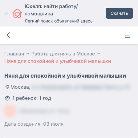
Юхелп: найти работу/
помощника
Скачать
Легкий поиск объявлений здесь
Главная
Работа для нянь в Москве
Няня для спокойной и улыбчивой малышки
Няня для спокойной и улыбчивой малышки
Москва
,
р-н Коммунарка, ул Эдварда Грига, д 14
1
ребенок
:
1 год
ИС
Объявление от:
Инга
Дата создания:
03 июля