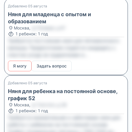
добрым, ответственным и спокойным
Добавлено
05 августа
человеком, легко находящим подход к детям.
Няня для младенца с опытом и
образованием
Москва
,
ул Полевая, д 67
1
ребенок
:
1 год
Требуется постоянная няня для пятимесячного
малыша. Предпочтение отдается кандидату с
опытом ухода за грудничками и
соответствующим образованием.
Я могу
Задать вопрос
Добавлено
05 августа
Няня для ребенка на постоянной основе,
график 52
Москва
,
ул Толстого, д 38
1
ребенок
:
1 год
Требуется внимательная и заботливая няня для
работы с ребенком на постоянной основе.
График понедельник–пятница с 1100–1200 до