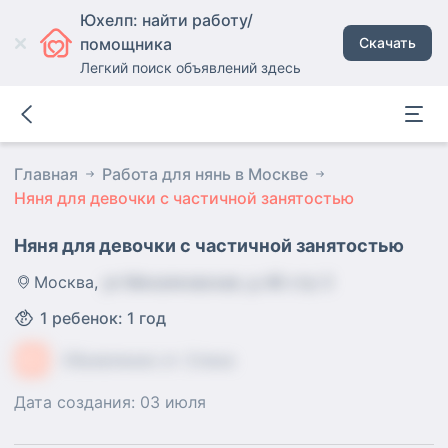
Юхелп: найти работу/
помощника
Скачать
Легкий поиск объявлений здесь
Главная
Работа для нянь в Москве
Няня для девочки с частичной занятостью
Няня для девочки с частичной занятостью
Москва
,
ул Михалковская, д 48 стр 3
1
ребенок
:
1 год
ЕС
Объявление от:
Елена
Дата создания:
03 июля