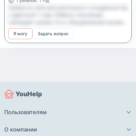
1
ребенок
:
1 год
Требуется няня для длительного сотрудничества
с девочкой 1 года. Ребёнок спокойный,
соблюдает режим. Есть оборудованная игровая
зона. Обязанности всестороннее развитие,
Я могу
Задать вопрос
приготовление еды для малышки по меню,
прогулки, поддержание порядка в детской зоне.
Условия для няни комфортные, детали
обсуждаются. Рабочий график понедельник-
четверг с 730 до 1930, пятница-воскресенье —
выходные. Примерно 3-4 часа в день малыш
спит. Зарплата фиксированная. Местоположение
МЦД Курьяново (5 минут пешком) или метро
YouHelp
Марьино. Рядом парк с игровыми площадками.
Педагогическое или психологическое
образование будет преимуществом!
Пользователям
О компании