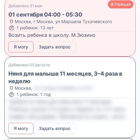
Горящая
Добавлено
31 мая
01 сентября 04:00 - 05:30
Москва
,
г Москва, ул Маршала Тухачевского
1
ребенок
:
13 лет
Возить ребенка в школу. М.Зюзино
Я могу
Задать вопрос
Добавлено
05 августа
Няня для малыша 11 месяцев, 3–4 раза в
неделю
Москва
,
ул Степана Злобина, д 31/3
1
ребенок
:
1 год
Требуется няня для мальчика 11 месяцев.
Помощь нужна 3–4 раза в неделю по 3–4 часа,
график обсуждаем. Обязанности играть, читать,
гулять, проводить время с ребёнком дома и,
Я могу
Задать вопрос
если нужно, сопровождать на занятия
(например, в бассейн). Важно, чтобы вы были