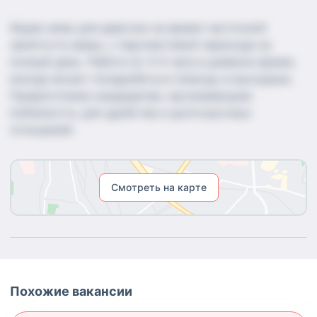
Ищем няню для девочки на время частичной
занятости мамы, с перспективой перехода на
полный день. Работа по 3-4 часа в дневное время,
иногда может понадобиться помощь в выходные.
Предпочтение кандидатам, проживающим
поблизости, для удобства и долгосрочных
отношений.
Смотреть на карте
Похожие вакансии