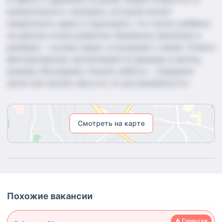
внимательного человека, который может
предложить идеи и подсказать, что нужно ребёнку
на данном этапе развития. Взаимное уважение и
доверие – основа наших отношений с няней. Оплата
фиксированная, выплачивается дважды в месяц,
размер обсуждаем. Начало работы – середина
июля или начало августа, по договорённости.
Смотреть на карте
Похожие вакансии
Горящая