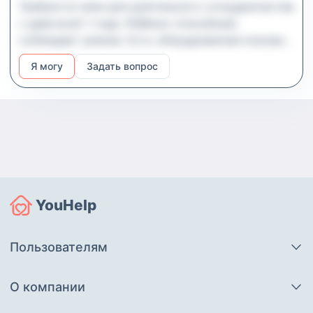
Требуется няня для длительного сотрудничества
с девочкой 1 года. Ребёнок спокойный,
соблюдает режим. Есть оборудованная игровая
зона. Обязанности всестороннее развитие,
Я могу
Задать вопрос
приготовление еды для малышки по меню,
прогулки, поддержание порядка в детской зоне.
Условия для няни комфортные, детали
обсуждаются. Рабочий график понедельник-
четверг с 730 до 1930, пятница-воскресенье —
выходные. Примерно 3-4 часа в день малыш
спит. Зарплата фиксированная. Местоположение
МЦД Курьяново (5 минут пешком) или метро
YouHelp
Марьино. Рядом парк с игровыми площадками.
Педагогическое или психологическое
образование будет преимуществом!
Пользователям
О компании