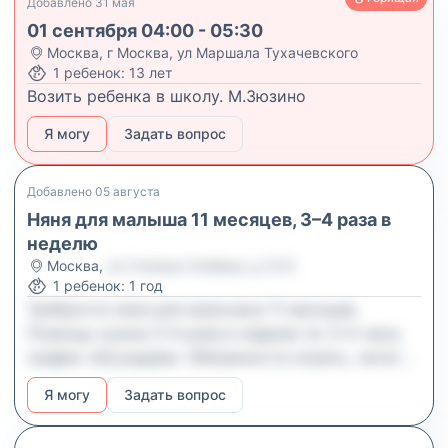
Добавлено
31 мая
01 сентября 04:00 - 05:30
Москва
,
г Москва, ул Маршала Тухачевского
1
ребенок
:
13 лет
Возить ребенка в школу. М.Зюзино
Я могу
Задать вопрос
Добавлено
05 августа
Няня для малыша 11 месяцев, 3–4 раза в
неделю
Москва
,
ул Степана Злобина, д 31/3
1
ребенок
:
1 год
Требуется няня для мальчика 11 месяцев.
Помощь нужна 3–4 раза в неделю по 3–4 часа,
график обсуждаем. Обязанности играть, читать,
гулять, проводить время с ребёнком дома и,
Я могу
Задать вопрос
если нужно, сопровождать на занятия
(например, в бассейн). Важно, чтобы вы были