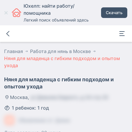
Юхелп: найти работу/
помощника
Скачать
Легкий поиск объявлений здесь
Главная
Работа для нянь в Москве
Няня для младенца с гибким подходом и опытом
ухода
Няня для младенца с гибким подходом и
опытом ухода
Москва
,
ул Демьяна Бедного, д 24 стр 20
1
ребенок
:
1 год
ДХ
Объявление от:
Диана