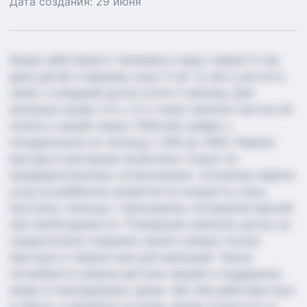
Дата создания:
29 июня
Ищем заботливого человека в нашу семью! У нас
двое детей старшему сыну 5 лет (у него уже есть
няня), а младшей дочке почти 3 месяца. Для
малышки ищем того, кто станет важной частью её
жизни и нашей семьи. Рабочий график с
понедельника по пятницу с 900 до 1800. Редкие
выходы в выходные возможны только по
предварительному согласованию. Основные задачи
уход за ребёнком, развитие по возрасту, игры,
прогулки, помощь с прикормом, посещение врачей
при необходимости. Планируем записать дочку на
грудничковое плавание, важно знание техник
массажа и гимнастики для малышей. Также
потребуется уборка детских вещей и поддержка
мамы в повседневных делах. Мы оба работаем муж
в офисе, я удалённо из дома. Ищем открытого и