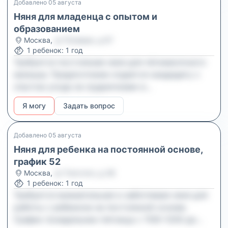
добрым, ответственным и спокойным
Добавлено
05 августа
человеком, легко находящим подход к детям.
Няня для младенца с опытом и
образованием
Москва
,
ул Полевая, д 67
1
ребенок
:
1 год
Требуется постоянная няня для пятимесячного
малыша. Предпочтение отдается кандидату с
опытом ухода за грудничками и
соответствующим образованием.
Я могу
Задать вопрос
Добавлено
05 августа
Няня для ребенка на постоянной основе,
график 52
Москва
,
ул Толстого, д 38
1
ребенок
:
1 год
Требуется внимательная и заботливая няня для
работы с ребенком на постоянной основе.
График понедельник–пятница с 1100–1200 до