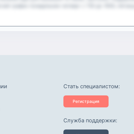
чий график понедельник-четверг с 730 до 1930, пятн
ванная. Местоположение МЦД Курьяново (5 минут пешко
психологическое образование будет преимуществом!
нии
Cтать специалистом:
Регистрация
с
Служба поддержки: