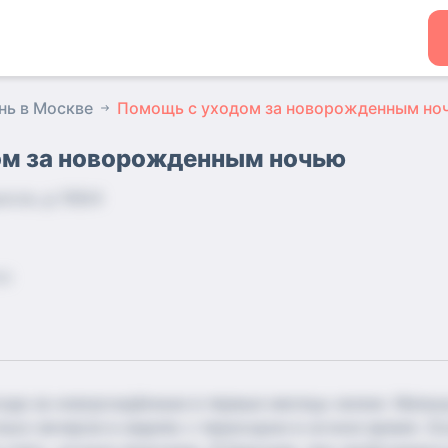
нь в Москве
Помощь с уходом за новорожденным но
ом за новорожденным ночью
ссе, д 109/4
за
да за новорождённым в первые месяцы жизни. Малышу
ько вечеров в неделю с переходом в ночное время. Ос