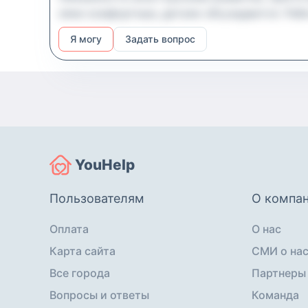
няни комфортные, детали обсуждаются. Рабо
часа в день малыш спит. Зарплата фиксиро
Я могу
Задать вопрос
игровыми площадками. Педагогическое или 
YouHelp
Пользователям
О компа
Оплата
О нас
Карта сайта
СМИ о на
Все города
Партнеры
Вопросы и ответы
Команда