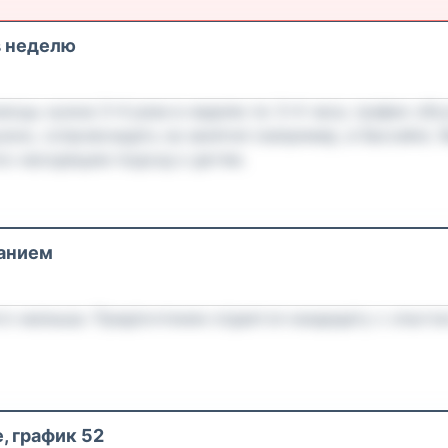
в неделю
мощь нужна 3–4 раза в неделю по 3–4 часа, график обсу
жно, сопровождать на занятия (например, в бассейн).
ко находящим подход к детям.
ванием
ого малыша. Предпочтение отдается кандидату с опыто
, график 52