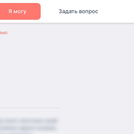
Я могу
Задать вопрос
чью
 всего несколько дней.
новные задачи купание,