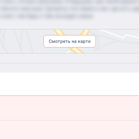
 спать, ночные прикормы. В будущем, при необходимо
лёгкого массажа. Кроватку поставим в зал, где есть у
 спать там буду я. Мы молодая семья.
Смотреть на карте