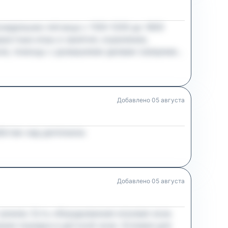
онедельник–пятница с 1100–1200 до 1800
растные игры и занятия, кормление,
оне, помощь с домашними делами (например,
тельного человека, который любит детей и
удить детали лично.
Добавлено
05 августа
аботаю над дипломом.
Добавлено
05 августа
 режим. Есть оборудованная игровая зона.
ние порядка в детской зоне. Условия для