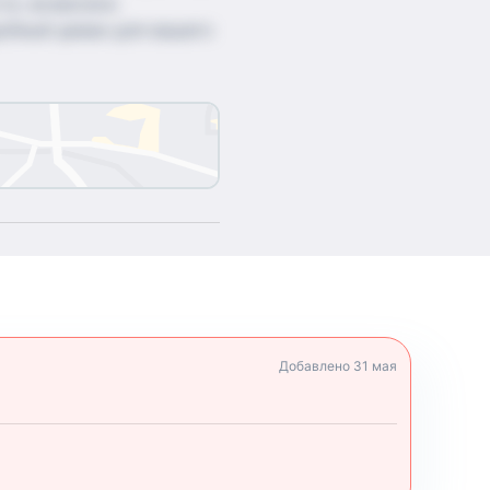
сти, возможно
добный диван для вашего
Добавлено
31 мая