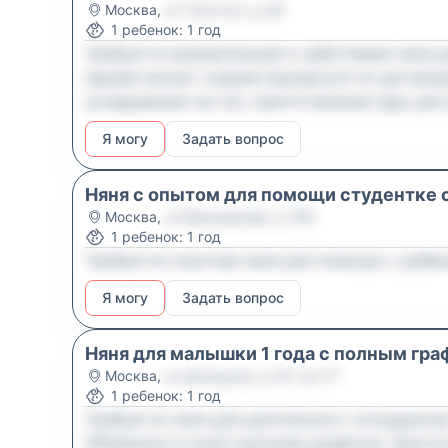
Москва
,
ул Толстого, д 38
1
ребенок
:
1 год
Требуется внимательная и заботливая няня 
(время может корректироваться по договоре
укладывание на сон, приготовление еды для
загрузкавыгрузка посудомоечной машины, с
Я могу
Задать вопрос
готов работать длительное время. Опыт с д
Няня с опытом для помощи студентке 
Москва
,
ул Ворошилова, д 19б
1
ребенок
:
1 год
Требуется опытная няня для помощи с ребен
Я могу
Задать вопрос
Няня для малышки 1 года с полным гр
Москва
,
ул Донецкая, д 30 стр 27
1
ребенок
:
1 год
Требуется няня для длительного сотрудниче
Обязанности всестороннее развитие, пригот