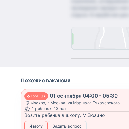
кормление, укладывание
проведение зарядки или 
отдыха. В нерабочие дни
Похожие вакансии
01 сентября 04:00 - 05:30
Горящая
Москва
,
г Москва, ул Маршала Тухачевского
1
ребенок
:
13 лет
Возить ребенка в школу. М.Зюзино
Я могу
Задать вопрос