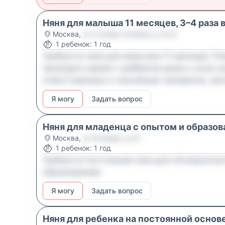
Няня для малыша 11 месяцев, 3–4 раза 
Москва
,
ул Степана Злобина, д 31/3
1
ребенок
:
1 год
Требуется няня для мальчика 11 месяцев. По
проводить время с ребёнком дома и, если ну
ответственным и спокойным человеком, лег
Я могу
Задать вопрос
Няня для младенца с опытом и образо
Москва
,
ул Полевая, д 67
1
ребенок
:
1 год
Требуется постоянная няня для пятимесячн
образованием.
Я могу
Задать вопрос
Няня для ребенка на постоянной основе