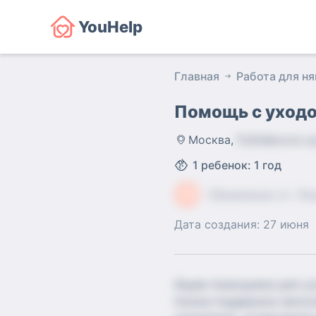
YouHelp
Главная
Работа для ня
Помощь с уход
Москва
,
Рублёвское шо
1
ребенок
:
1 год
ЛВ
Объявление от:
Ли
Дата создания:
27 июня
Ищем помощника для ухо
Нужна поддержка нескол