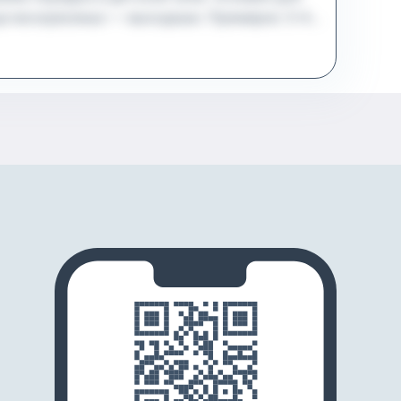
ица-воскресенье — выходные. Примерно 3-4
м) или метро Марьино. Рядом парк с