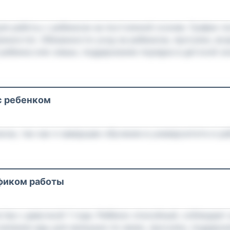
для работы с ребенком на постоянной основе. График п
нности). Обязанности уход за ребенком, прогулки, воз
 ребенка или семьи, поддержание порядка в детской з
кладывание вещей). Ищем ответственного и доброжела
етьми и рекомендации приветствуются. Будем рады обс
с ребенком
ком, так как я завершаю обучение в университете и р
афиком работы
ства с девочкой 1 года. Ребёнок спокойный, соблюдает
овление еды для малышки по меню, прогулки, поддержа