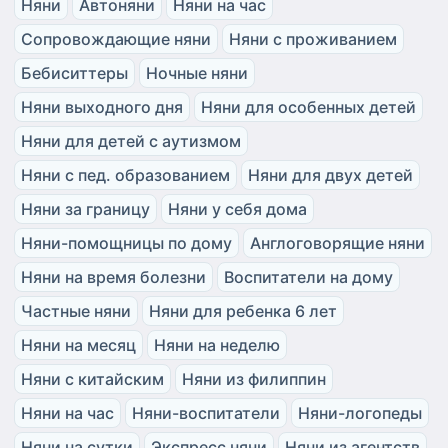
Няни
Автоняни
Няни на час
Сопровождающие няни
Няни с проживанием
Бебиситтеры
Ночные няни
Няни выходного дня
Няни для особенных детей
Няни для детей с аутизмом
Няни с пед. образованием
Няни для двух детей
Няни за границу
Няни у себя дома
Няни-помощницы по дому
Англоговорящие няни
Няни на время болезни
Воспитатели на дому
Частные няни
Няни для ребенка 6 лет
Няни на месяц
Няни на неделю
Няни с китайским
Няни из филиппин
Няни на час
Няни-воспитатели
Няни-логопеды
Няни на сутки
Экспресс няни
Няни из агентств