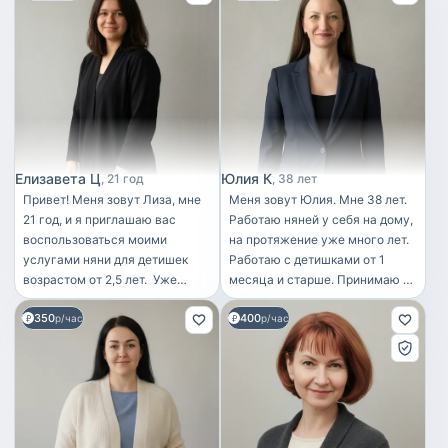
Елизавета Ц
Юлия К
21 год
38 лет
Привет! Меня зовут Лиза, мне
Меня зовут Юлия. Мне 38 лет.
21 год, и я приглашаю вас
Работаю няней у себя на дому,
воспользоваться моими
на протяжение уже много лет.
услугами няни для детишек
Работаю с детишками от 1
возрастом от 2,5 лет. ‎ ‎Уже
месяца и старше. Принимаю на
больше четырех лет я
день, на сутки детишек.
350
400
занимаюсь уходом за детьми и
р/час
Работаю на постоянной
р/час
прекрасно понимаю, насколько
основе. Могу забрать с садика
важно обеспечить малышу
ребенка. Люблю детишек и они
комфорт, безопасность и
меня любят :)
развитие. Хотя мое обучение в
Томском государственном
университете на факультете