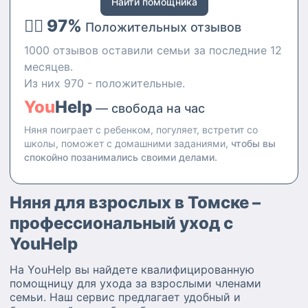
Найти помощника
если удобнее встретиться у
даёт очень положительный
вас дома — пожалуйста, я
👍🏻 97%
результат. По характеру я
Положительных отзывов
готова приезжать в любой
добрая, ответственная,
район города. ‎ ‎Готовы обсудить
1000 отзывов оставили семьи за последние 12
пунктуальная, порядочная и
занятия, меню, развлечения и
очень люблю детей. Вредных
месяцев.
режим дня ребёнка вместе?
привычек нет: не пью, не курю,
Из них 970 - положительные.
Звоните и пишите — буду рада
матом ни в коем случае не
знакомству и совместной
You
Help
ругаюсь.
— свобода на час
работе!
Няня поиграет с ребенком, погуляет, встретит со
школы, поможет с домашними заданиями,
чтобы вы
спокойно позанимались своими делами.
Няня для взрослых в Томске –
профессиональный уход с
YouHelp
На YouHelp вы найдете квалифицированную
помощницу для ухода за взрослыми членами
семьи. Наш сервис предлагает удобный и