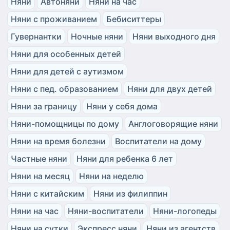
Няни
Автоняни
Няни на час
Няни с проживанием
Бебиситтеры
Гувернантки
Ночные няни
Няни выходного дня
Няни для особенных детей
Няни для детей с аутизмом
Няни с пед. образованием
Няни для двух детей
Няни за границу
Няни у себя дома
Няни-помощницы по дому
Англоговорящие няни
Няни на время болезни
Воспитатели на дому
Частные няни
Няни для ребенка 6 лет
Няни на месяц
Няни на неделю
Няни с китайским
Няни из филиппин
Няни на час
Няни-воспитатели
Няни-логопеды
Няни на сутки
Экспресс няни
Няни из агентств