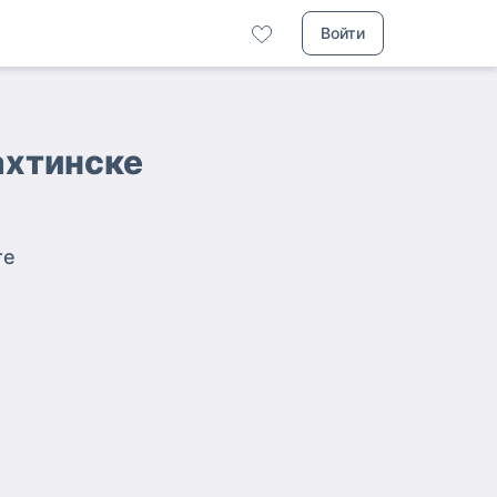
Войти
ахтинске
те