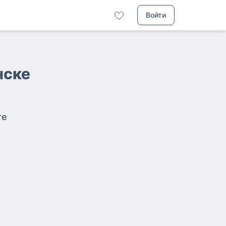
Войти
нске
те