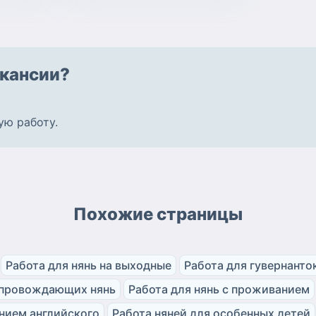
кансии?
ую работу
.
Похожие страницы
Работа для нянь на выходные
Работа для гувернанто
опровождающих нянь
Работа для нянь с проживанием
анием английского
Работа няней для особенных детей