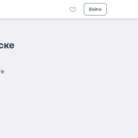
Войти
ске
те