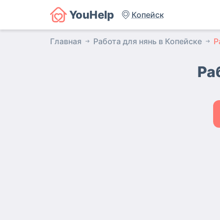
YouHelp
Копейск
Главная
Работа для нянь в Копейске
Р
Ра