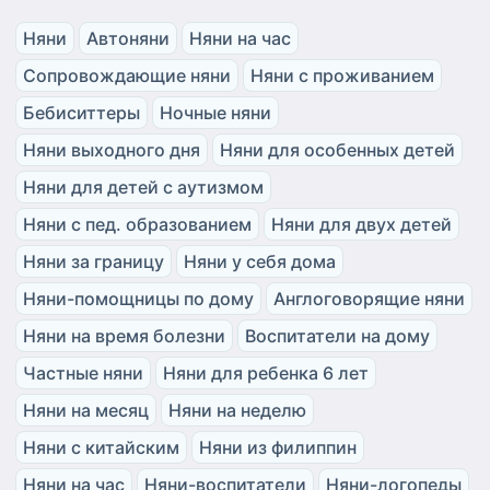
Няни
Автоняни
Няни на час
Сопровождающие няни
Няни с проживанием
Бебиситтеры
Ночные няни
Няни выходного дня
Няни для особенных детей
Няни для детей с аутизмом
Няни с пед. образованием
Няни для двух детей
Няни за границу
Няни у себя дома
Няни-помощницы по дому
Англоговорящие няни
Няни на время болезни
Воспитатели на дому
Частные няни
Няни для ребенка 6 лет
Няни на месяц
Няни на неделю
Няни с китайским
Няни из филиппин
Няни на час
Няни-воспитатели
Няни-логопеды