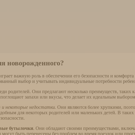
ля новорожденного?
грает важную роль в обеспечении его безопасности и комфорта 
ованный выбор и учитывать индивидуальные потребности ребен
еди родителей. Они предлагают несколько преимуществ, таких к
е поглощают запахи или вкусы, что делает их идеальным выборо
 и некоторые недостатки.
Они являются более хрупкими, поэто
еудобным для некоторых родителей или маленьких детей. В так
зопасности.
вые бутылочки
. Они обладают своими преимуществами, включая
 могут быть перенесены без проблем во время поездок или прог