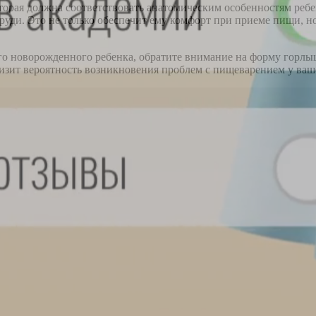
торая должна соответствовать анатомическим особенностям ребе
уди. Это не только обеспечит ему комфорт при приеме пищи, н
го новорожденного ребенка, обратите внимание на форму горлы
зит вероятность возникновения проблем с пищеварением у ваш