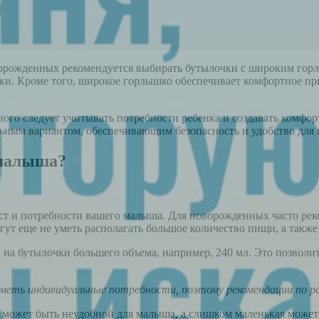
орожденных рекомендуется выбирать бутылочки с широким горл
тки. Кроме того, широкое горлышко обеспечивает комфортное пр
ого следует учитывать потребности ребенка и создавать комфор
льным вариантом, обеспечивающим безопасность и удобство для
 малыша?
раст и потребности вашего малыша. Для новорожденных часто р
огут еще не уметь располагать большое количество пищи, а такж
и на бутылочки большего объема, например, 240 мл. Это позвол
меть индивидуальные потребности, поэтому рекомендации по р
может быть неудобной для малыша, а слишком маленькая может 