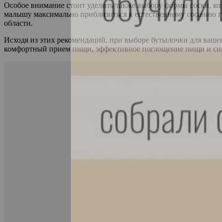
Особое внимание стоит уделить также выбору формы соски, ко
малышу максимально приблизиться к естественному сосанию гр
области.
Исходя из этих рекомендаций, при выборе бутылочки для ваше
комфортный прием пищи, эффективное поглощение пищи и сни