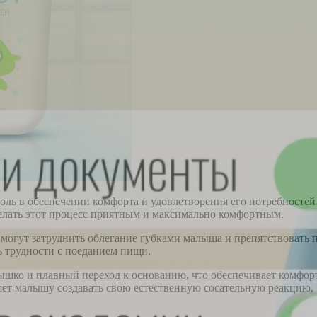
оль в обеспечении комфорта и удовлетворения его потребносте
делать этот процесс приятным и максимально комфортным.
 могут затруднить облегание губками малыша и препятствовать 
ь трудности с поеданием пищи.
шко и плавный переход к основанию, что обеспечивает комфорт
яет малышу создавать свою естественную сосательную реакцию, 