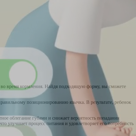
й во время кормления. Найдя подходящую форму, вы сможете
правильному позиционированию язычка. В результате, ребенок
ное облегание губами и снижает вероятность попадания
что улучшает процесс питания и удовлетворяет его потребность