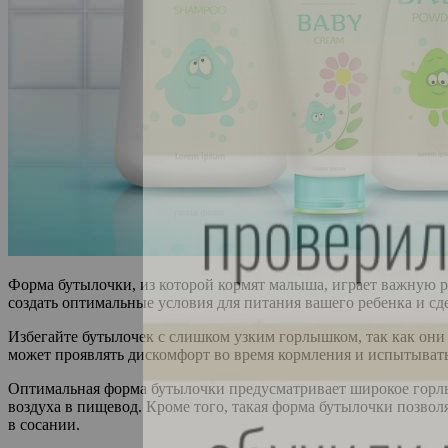
Форма бутылочки, из которой кормят малыша, играет важную р
создать оптимальные условия для питания вашего ребенка и с
Избегайте бутылочек с слишком узким горлышком, так как они
может проявлять дискомфорт во время кормления и испытыват
Оптимальная форма бутылочки предусматривает широкое горлы
воздуха в пищевод. Кроме того, такая форма бутылочки позвол
в сосании.