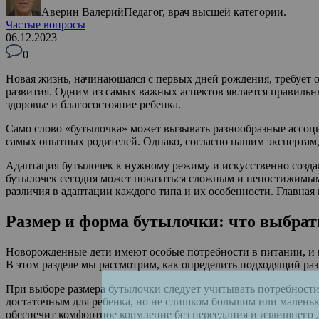
Аверин Валерий
Педагог, врач высшей категории.
Частые вопросы
06.12.2023
0
Новая жизнь, начинающаяся с первых дней рождения, требует о
развития. Одним из самых важных аспектов является правильн
здоровье и благосостояние ребенка.
Само слово «бутылочка» может вызывать разнообразные ассоци
самых опытных родителей. Однако, согласно нашим экспертам, 
Адаптация бутылочек к нужному режиму и искусственно созда
бутылочек сегодня может показаться сложным и непостижимым
различия в адаптации каждого типа и их особенности. Главная
Размер и форма бутылочки: что выбра
Новорожденные дети имеют особые потребности в питании, и 
В этом разделе мы рассмотрим, как определить подходящий ра
При выборе размера бутылочки следует учитывать потребности
достаточным для ребенка, но не слишком большим или малень
обеспечит комфортное кормление без переедания и излишнего 