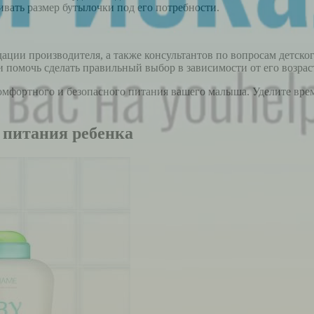
ивать размер бутылочки под его потребности.
ации производителя, а также консультантов по вопросам детско
 помочь сделать правильный выбор в зависимости от его возрас
омфортного и безопасного питания вашего малыша. Уделите вре
 питания ребенка