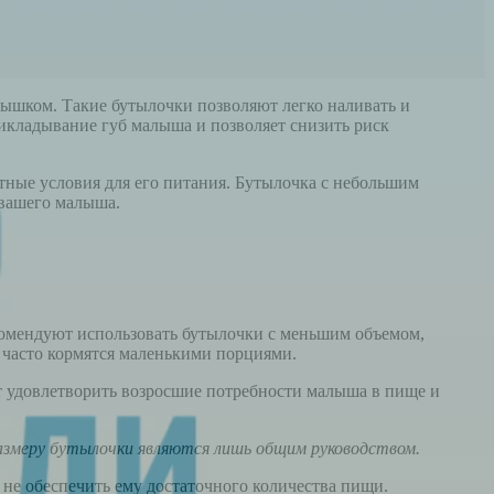
ышком. Такие бутылочки позволяют легко наливать и
икладывание губ малыша и позволяет снизить риск
тные условия для его питания. Бутылочка с небольшим
 вашего малыша.
екомендуют использовать бутылочки с меньшим объемом,
е часто кормятся маленькими порциями.
ит удовлетворить возросшие потребности малыша в пище и
азмеру бутылочки являются лишь общим руководством.
не обеспечить ему достаточного количества пищи.