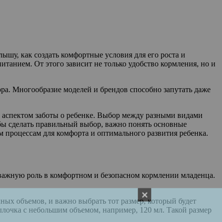
ышу, как создать комфортные условия для его роста и
танием. От этого зависит не только удобство кормления, но и
ра. Многообразие моделей и брендов способно запутать даже
 аспектом заботы о ребенке. Выбор между разными видами
бы сделать правильный выбор, важно понять основные
м процессам для комфорта и оптимального развития ребенка.
важную роль в комфортном и безопасном кормлении младенца.
ных объемов, и важно выбрать тот размер, который будет
лочка с небольшим объемом, например, 120 мл. Такой размер