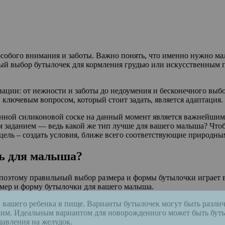
собого внимания и заботы. Важно понять, что именно нужно мал
ый выбор бутылочек для кормления грудью или искусственным пи
ации: от нежности и заботы до недоумения и бесконечного выбо
ключевым вопросом, который стоит задать, является адаптация.
нной силиконовой соске на данный момент является важнейшим
 заданием — ведь какой же тип лучше для вашего малыша? Что
 цель – создать условия, ближе всего соответствующие природны
ть для малыша?
поэтому правильный выбор размера и формы бутылочки играет 
змер и форму бутылочки для вашего малыша.
 вашего ребенка в пище. Варианты бутылочек могут быть различ
ким. Идеальным вариантом для новорожденного может быть буты
давления на желудок.