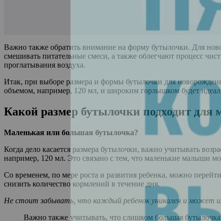
Важно также обратить внимание на форму бутылочки. Для нов
смешивать питательные смеси, а также облегчают процесс чис
проглатывания воздуха.
Итак, при выборе размера и формы бутылочки для новорожденн
объемом, например, 120 мл, и широким горлышком будет идеа
Какой размер бутылочки подходит для
Маленькая или большая бутылочка?
Когда дело касается размера бутылочки, важно учитывать воз
например, 120 мл. Это связано с тем, что маленькие малыши м
Со временем, по мере роста и развития ребенка, можно перейт
снизить количество кормлений в течение дня.
Не стоит забывать, что каждый ребенок уникален и может и
Важно также учитывать, что слишком большая бутылочка 