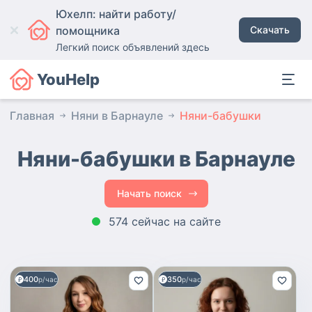
Юхелп: найти работу/
помощника
Скачать
Легкий поиск объявлений здесь
YouHelp
Главная
Няни в Барнауле
Няни-бабушки
Няни-бабушки в Барнауле
Начать поиск
574 сейчас на сайте
400
350
р/час
р/час