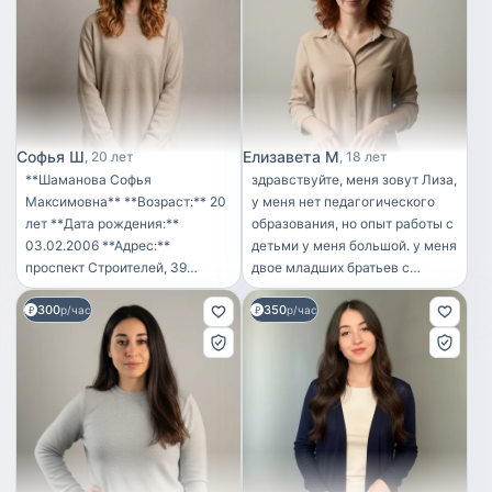
Софья Ш
Елизавета М
20 лет
18 лет
**Шаманова Софья
здравствуйте, меня зовут Лиза,
Максимовна** **Возраст:** 20
у меня нет педагогического
лет **Дата рождения:**
образования, но опыт работы с
03.02.2006 **Адрес:**
детьми у меня большой. у меня
проспект Строителей, 39
двое младших братьев с
**Цель:** няня с
которыми я часто провожу
300
350
возможностью совмещения
р/час
время, и очень часто
р/час
лёгких бытовых обязанностей.
доводилось заниматься с
**Образование:** * среднее —
маленькими детьми друзей/
юрист; * дополнительное —
знакомых. я ответственна,
правоохранительные органы.
пунктуальна, умею хорошо
Курсы « Забота о детях »
ладить с детьми и быстро
**Опыт работы:** Няня в
нахожу с ними общий язык.
агентстве (3 года). Работа с
вообще очень сильно люблю
детьми от 1 месяцев.
детей, они ко мне тянутся и я к