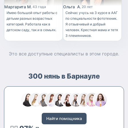
**Обязанности:** * присмотр
ним
Маргарита М
Ольга А
43 года
20 лет
за детьми; * организация игр,
Имею большой опыт работы с
Сейчас учусь на 3 курсе в ААГ
чтения, прогулок; *
детьми разных возрастных
по специальности фототехник.
поддержание порядка (уборка
категорий. Работала как в
Я отзывчивый и добрый
игрушек, посуды); *
детском саду, так и в семьях.
человек. Крестная мама и тетя
обеспечение безопасности,
3 племянников.
действия в экстренных
ситуациях (вызов скорой,
информирование родителей).
Это все доступные
специалисты
в этом городе.
**Навыки:** * работа с детьми
раннего возраста; * создание
доброжелательной атмосферы;
* оказание первой помощи; *
300 нянь в Барнауле
выполнение лёгких бытовых
задач. **Личные качества:** *
ответственность; * доброта и
отзывчивость; * умение
находить общий язык с детьми;
* положительное отношение к
домашним животным
Найти помощника