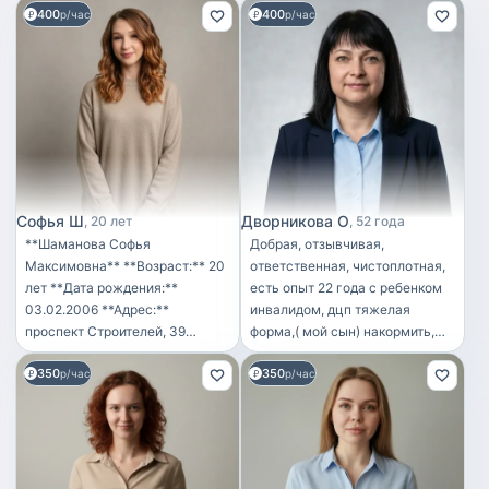
400
400
р/час
р/час
Софья Ш
Дворникова О
20 лет
52 года
**Шаманова Софья
Добрая, отзывчивая,
Максимовна** **Возраст:** 20
ответственная, чистоплотная,
лет **Дата рождения:**
есть опыт 22 года с ребенком
03.02.2006 **Адрес:**
инвалидом, дцп тяжелая
проспект Строителей, 39
форма,( мой сын) накормить,
**Цель:** няня с
переодеть, дать лекарства,
350
350
возможностью совмещения
р/час
гигиена,закончила
р/час
лёгких бытовых обязанностей.
педколледж, закончила курсы
**Образование:** * среднее —
мастера маникюра,
юрист; * дополнительное —
педикюра,люблю детей, дети
правоохранительные органы.
отвечают взаимностью,
Курсы « Забота о детях »
вырастила своих троих детей,