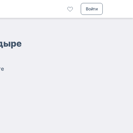
Войти
адыре
те