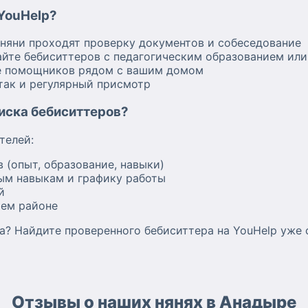
 YouHelp?
 няни проходят проверку документов и собеседование
йте бебиситтеров с педагогическим образованием ил
е помощников рядом с вашим домом
 так и регулярный присмотр
оиска бебиситтеров?
телей:
 (опыт, образование, навыки)
ым навыкам и графику работы
й
шем районе
а? Найдите проверенного бебиситтера на YouHelp уже 
Отзывы о наших нянях в Анадыре