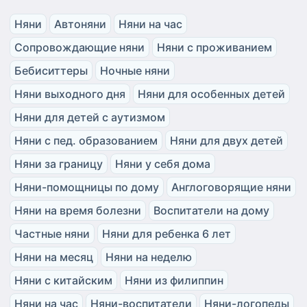
Няни
Автоняни
Няни на час
Сопровождающие няни
Няни с проживанием
Бебиситтеры
Ночные няни
Няни выходного дня
Няни для особенных детей
Няни для детей с аутизмом
Няни с пед. образованием
Няни для двух детей
Няни за границу
Няни у себя дома
Няни-помощницы по дому
Англоговорящие няни
Няни на время болезни
Воспитатели на дому
Частные няни
Няни для ребенка 6 лет
Няни на месяц
Няни на неделю
Няни с китайским
Няни из филиппин
Няни на час
Няни-воспитатели
Няни-логопеды