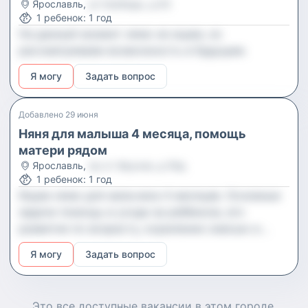
Ярославль
,
ул Свободы, д 62
1
ребенок
:
1 год
На данный момент няню не ищем, но
рассматриваем возможность в будущем.
Я могу
Задать вопрос
Добавлено
29 июня
Няня для малыша 4 месяца, помощь
матери рядом
Ярославль
,
пр-кт Фрунзе, д 56д
1
ребенок
:
1 год
Ищем няню для мальчика 4 месяцев. Основные
задачи помощь в уходе за ребёнком, его
развитие по возрасту, кормление смесью и
соблюдение гигиены, а также внимательное
Я могу
Задать вопрос
наблюдение за малышом. Мама будет рядом
большую часть времени (80-90%), требуется
поддержка для разгрузки её времени.
Это все доступные
вакансии
в этом городе.