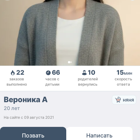
22
66
10
15
мин
заказов
часов с
родителей
скорость
выполнено
детьми
вернулись
ответа
Вероника А
няня
20 лет
На сайте с
09 августа 2021
Позвать
Написать