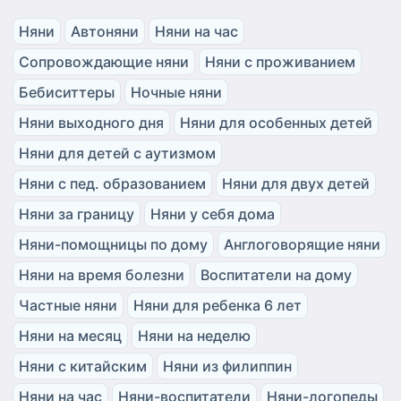
Няни
Автоняни
Няни на час
Сопровождающие няни
Няни с проживанием
Бебиситтеры
Ночные няни
Няни выходного дня
Няни для особенных детей
Няни для детей с аутизмом
Няни с пед. образованием
Няни для двух детей
Няни за границу
Няни у себя дома
Няни-помощницы по дому
Англоговорящие няни
Няни на время болезни
Воспитатели на дому
Частные няни
Няни для ребенка 6 лет
Няни на месяц
Няни на неделю
Няни с китайским
Няни из филиппин
Няни на час
Няни-воспитатели
Няни-логопеды