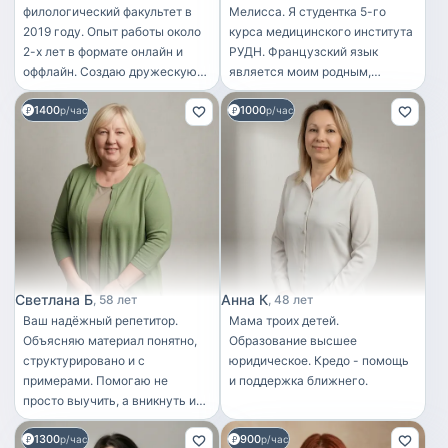
филологический факультет в
Мелисса. Я студентка 5-го
2019 году. Опыт работы около
курса медицинского института
2-х лет в формате онлайн и
РУДН. Французский язык
оффлайн. Создаю дружескую
является моим родным,
атмосферу, чтобы было
поэтому я работаю
1400
1000
интереснее получать
р/час
репетитором французского для
р/час
информацию:) Проходила
детей. С 2024 года я имею
практику в школе, работала в
сертификаты переводчика и
частном развивающим центре
преподавателя, выданные
для детей. Также я носитель
РУДН. Преподавание приносит
турецкого и азербайджанского
мне большое удовольствие,
языка.
особенно работа с детьми, так
как после окончания 6-го курса
я планирую поступать в
ординатуру по специальности
Светлана Б
Анна К
58 лет
48 лет
«Педиатрия».
Ваш надёжный репетитор.
Мама троих детей.
Объясняю материал понятно,
Образование высшее
структурировано и с
юридическое. Кредо - помощь
примерами. Помогаю не
и поддержка ближнего.
просто выучить, а вникнуть и
научиться применять знания на
1300
900
практике. Подбираю задания
р/час
р/час