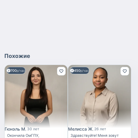
Похожие
700
450
р/час
р/час
Гюнэль М
Мелисса Ж
30 лет
26 лет
Окончила ОмГПУ,
Здравствуйте! Меня зовут