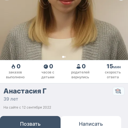
0
0
0
15
мин
заказов
часов с
родителей
скорость
выполнено
детьми
вернулись
ответа
Анастасия Г
39 лет
На сайте с
12 сентября 2022
Позвать
Написать