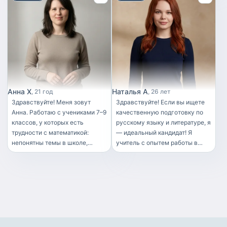
под уровень и цели ученика.
Занятия проходят без воды, но
в комфортном темпе. Буду рад
помочь вам достичь нужных
результатов.
Анна Х
Наталья А
21 год
26 лет
Здравствуйте! Меня зовут
Здравствуйте! Если вы ищете
Анна. Работаю с учениками 7–9
качественную подготовку по
классов, у которых есть
русскому языку и литературе, я
трудности с математикой:
— идеальный кандидат! Я
непонятны темы в школе,
учитель с опытем работы в
накопились пробелы, оценки
школе и репетитор в крупной
снижаются. Олимпиадной
онлайн-школе, имеющий более
подготовкой не занимаюсь —
3 лет успешного опыта
помогаю разобраться именно
репетиторства, а также
со школьной программой. На
активное участие в подготовке
занятиях ученик не просто
к ОГЭ и ЕГЭ. Мои занятия — это
заучивает материал, а
не просто уроки, а
разбирается в нём: учится
увлекательное приключение в