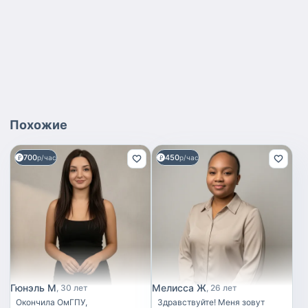
Похожие
700
450
р/час
р/час
Гюнэль М
Мелисса Ж
30 лет
26 лет
Окончила ОмГПУ,
Здравствуйте! Меня зовут