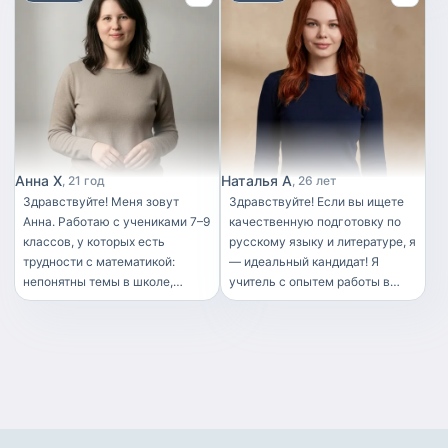
под уровень и цели ученика.
Занятия проходят без воды, но
в комфортном темпе. Буду рад
помочь вам достичь нужных
результатов.
Анна Х
Наталья А
21 год
26 лет
Здравствуйте! Меня зовут
Здравствуйте! Если вы ищете
Анна. Работаю с учениками 7–9
качественную подготовку по
классов, у которых есть
русскому языку и литературе, я
трудности с математикой:
— идеальный кандидат! Я
непонятны темы в школе,
учитель с опытем работы в
накопились пробелы, оценки
школе и репетитор в крупной
снижаются. Олимпиадной
онлайн-школе, имеющий более
подготовкой не занимаюсь —
3 лет успешного опыта
помогаю разобраться именно
репетиторства, а также
со школьной программой. На
активное участие в подготовке
занятиях ученик не просто
к ОГЭ и ЕГЭ. Мои занятия — это
заучивает материал, а
не просто уроки, а
разбирается в нём: учится
увлекательное приключение в