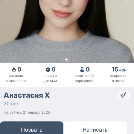
0
0
0
15
мин
заказов
часов с
родителей
скорость
выполнено
детьми
вернулись
ответа
Анастасия Х
20 лет
На сайте с
21 января 2025
Позвать
Написать