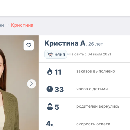
ни
Кристина
Кристина А
26 лет
няня
На сайте с
04 июля 2021
11
заказов выполнено
33
часов с детьми
5
родителей вернулись
4
скорость ответа
д