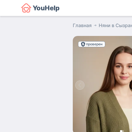
YouHelp
Главная
Няни в Сызра
проверен