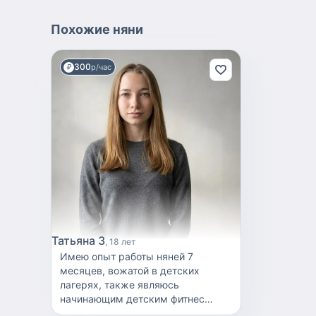
Похожие
няни
300
р/час
Татьяна З
18 лет
Имею опыт работы няней 7
месяцев, вожатой в детских
лагерях, также являюсь
начинающим детским фитнес
тренером. Заочно учусь в СГУ на