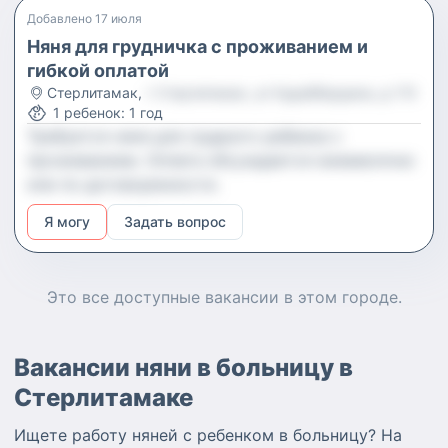
Добавлено
17 июля
Няня для грудничка с проживанием и
гибкой оплатой
Стерлитамак
,
г Стерлитамак, ул Худайбердина, д 115
1
ребенок
:
1 год
Требуется няня для грудного ребенка с
проживанием. Оплата обсуждается ежемесячно
или по договоренности.
Я могу
Задать вопрос
Это все доступные
вакансии
в этом городе.
Вакансии няни в больницу в
Стерлитамаке
Ищете работу няней с ребенком в больницу? На