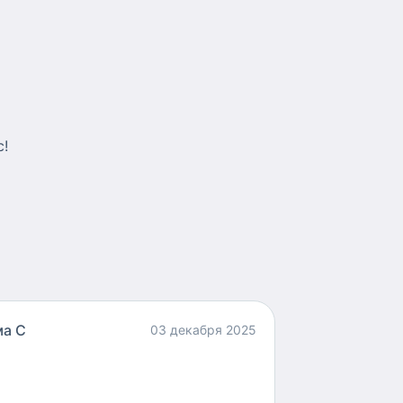
с!
а С
03 декабря 2025