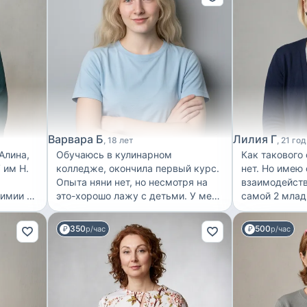
Варвара Б
Лилия Г
18 лет
21 год
Обучаюсь в кулинарном
Как такового
 им Н.
колледже, окончила первый курс.
нет. Но имею
Опыта няни нет, но несмотря на
взаимодействи
это-хорошо лажу с детьми. У меня
самой 2 млад
есть младший брат(4 года), всегда
каждой из них
теля.
занимаюсь с ним(развивающие
выступала в 
350
500
р/час
р/час
ляет 10
игры и тд). Цена договорная, так
Достаточно х
 в
как не имею педагогического
умею готовит
у
образования
любят вкусно
приоритет ст
Найду
сестринский 
готова