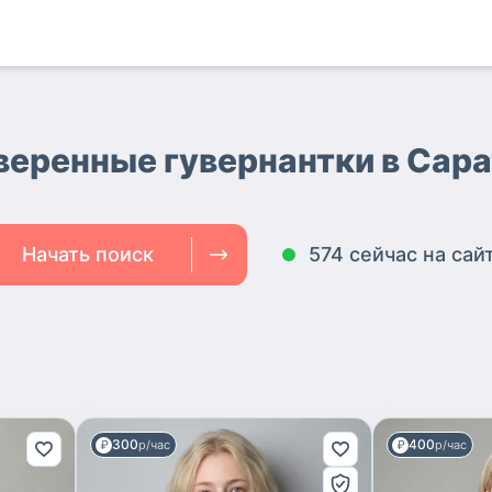
веренные гувернантки
в Сар
Начать поиск
574 сейчас на сай
300
400
р/час
р/час