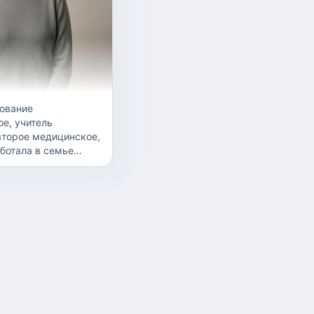
ование
ое, учитель
второе медицинское,
ботала в семье
яней, занималась
зано с ребёнком -
ие, прогулки,
ние, укладывание
дней. Если в
 график работы по
ти На данный
аю в медицине по
рафику - 3-4
месяц, в остальные