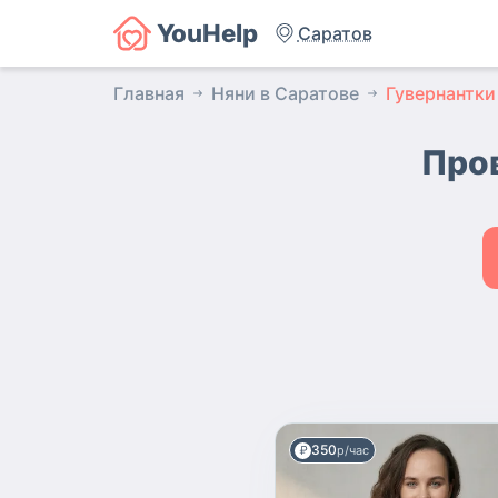
YouHelp
Саратов
Главная
Няни в Саратове
Гувернантки
Про
350
р/час