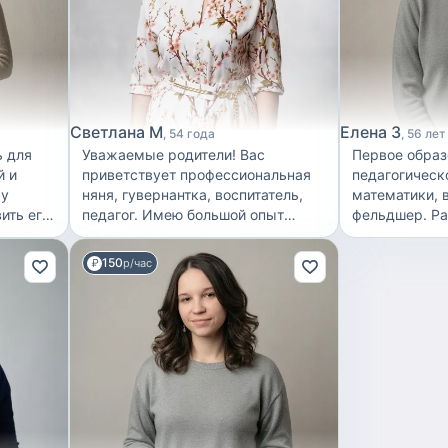
нятия,
, стану
м вашему
Светлана М
Елена З
54 года
56 лет
ь для
Уважаемые родители! Вас
Первое образ
й и
приветствует профессиональная
педагогическ
му
няня, гувернантка, воспитатель,
математики, 
ить его
педагог. Имею большой опыт
фельдшер. Ра
ядеть
работы с детьми в возрасте от 3х
приходящей н
ебя! У
и до 10ти лет. Работаю на
всем, что свя
150
р/час
от
протяжении 26 лет няней в
игры, кормлен
нного
семьях, где помогаю родителям
чтение, купа
ние
воспитывать и обучать их детей.
спать.. Рассматриваю работу
Есть опыт работы в детском саду
вахтой, по 10-15 
на протяжении 10 лет. Владею
Саратове, то
к же я
проведением развивающих игр и
договореннос
иады
занятий с детьми дошкольного
момент работ
25 году.
возраста и выполнением
плавающему г
у меня
домашних заданий с детьми
дежурства в 