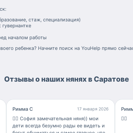
ск:
бразование, стаж, специализация)
 гувернантке
ред началом работы
воего ребенка? Начните поиск на YouHelp прямо сейча
Отзывы о наших нянях в Саратове
Римма С
Римм
17 января 2026
👍🏻
София замечательная няня)) мои
👍🏻
дети всегда безумно рады ее видеть и
бегут обниматься и самое главное, что