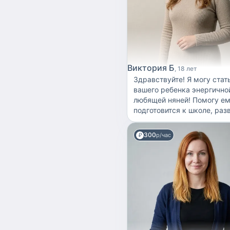
проводить развивающие за
соответствующие возрасту
не просто няней, а друго
ребенку.
Виктория Б
18 лет
Здравствуйте! Я могу стат
вашего ребенка энергично
любящей няней! Помогу е
подготовится к школе, разв
творческие навыки, разгл
удивительный мир вокруг с
300
р/час
меня имеется сертификат 
Саратовского Государстве
Университета о прохожде
курса «Шаг в профессию
педагога» и «Работа с
инклюзивными детьми». Та
являюсь призером олимп
«Профессия-педагог» в 20
Несмотря на мой возраст 