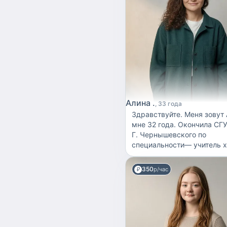
Алина .
33 года
Здравствуйте. Меня зовут Алина,
мне 32 года. Окончила СГУ
Г. Чернышевского по
специальности— учитель химии и
биологии. Затем прошла
переподготовку на воспита
350
р/час
Опыт работы в ДОУ состав
лет, так же работала няней
различных семьях. Даже 
артистов балета цирка
(рекомендации имеются). 
подход к вашему ребенку, 