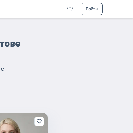
Войти
атове
те