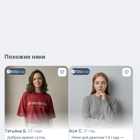
Похожие
няни
500
700
р/час
р/час
Татьяна Б
Ася С
23 года
21 год
Доброе время суток,
Няня для девочки 1.5 года —