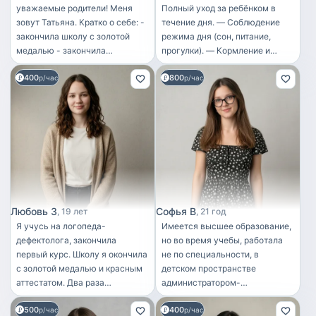
уважаемые родители! Меня
Полный уход за ребёнком в
зовут Татьяна. Кратко о себе: -
течение дня. — Соблюдение
закончила школу с золотой
режима дня (сон, питание,
медалью - закончила
прогулки). — Кормление и
музыкальную школу с золотой
приготовление простой
400
800
медалью - закончила
р/час
детской еды. — Гигиенический
р/час
лингвистический университет -
уход: смена подгузников,
опыт репетиторства 3 года
умывание, переодевание. —
(Английский) Люблю деток
Игры и занятия, направленные
Буду рада веселить, учить и
на развитие речи, моторики и
гулять с вашим чудом)
внимания. — Прогулки на
свежем воздухе. —
Укладывание на дневной и
ночной сон. — Поддержание
порядка в детской комнате,
Любовь З
Софья В
19 лет
21 год
уход за игрушками и детскими
Я учусь на логопеда-
Имеется высшее образование,
вещами. — Создание
дефектолога, закончила
но во время учебы, работала
безопасной, спокойной и
первый курс. Школу я окончила
не по специальности, в
комфортной атмосферы для
с золотой медалью и красным
детском пространстве
ребёнка Няня для ребенка 4-8
аттестатом. Два раза
администратором-
лет — Соблюдение режима дня
проходила практику в детском
организатором по созданию
ребёнка. — Сопровождение на
500
400
саду, там дети тянулись ко мне
р/час
детских праздников и
р/час