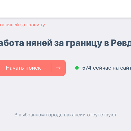
та няней за границу
абота няней за границу в Рев
Начать поиск
574 сейчас на сай
В выбранном городе
вакансии
отсутствуют