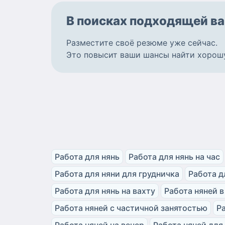
В поисках подходящей
ва
Разместите
своё резюме
уже сейчас.
Это повысит ваши шансы найти
хорош
Работа для нянь
Работа для нянь на час
Работа для няни для грудничка
Работа д
Работа для нянь на вахту
Работа няней в
Работа няней с частичной занятостью
Р
Работа няней на вечер
Работа няней для