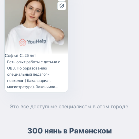
Софья С
25 лет
Есть опыт работы с детьми с
ОВЗ. По образованию
специальный педагог-
психолог ( бакалавриат,
магистратура). Закончила
переквалификацию по
тьюторскому сопровождению,
пройден 1 модуль ПАП.
Это все доступные
специалисты
в этом городе.
Работаю тьютором с дет. саду
и школе ( сопровождаю детей с
РАС).
300 нянь в Раменском