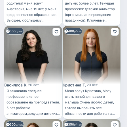
родители! Меня зовут
детьми: более 5 лет. Текущая
Анастасия, мне 19 лет, у меня
профессия: детский аниматор
среднее полное образование.
(организация и проведение
Высшее, к большему
праздников). Ключевые
сожалению, получить пока не
навыки: присмотр и уход за
500
400
удалось. Но об этом — лично,
р/час
детьми разных возрастов;
р/час
если вам, конечно, будет
организация развивающих и
интересно. Вообще я очень
развлекательных занятий;
творческий человек, люблю
обеспечение безопасности
рисовать, петь, танцевать. Так
ребёнка; проведение
же увлекаюсь фотосъёмкой и
творческих и подвижных игр;
иногда даже устраиваю
помощь с домашними
индивидуальные фотосессии.
заданиями (начальная школа);
Опыт работы няней у меня
соблюдение режима дня.
только неофициальный ,
Личные качества:
Василиса К
Кристина Т
20 лет
20 лет
потому что у самой есть три
ответственная, добрая,
Я закончила среднее
Меня зовут Кристина, Могу
младших брата. Но я очень
энергичная, терпеливая, легко
профессиональное
стать няней для вашего
люблю детей и хорошо с ними
нахожу общий язык с детьми.
образование на преподавателя.
малыша Очень люблю детей,
лажу. Это ведь так важно —
Готовность: полный/неполный
5 лет работаю
готова выполнять все
найти подход к каждому
рабочий день, разовые вызовы.
аниматором,ведущим детских
обязанности для ребенка на
маленькому человеку.
праздников,бэйбиситером,
время вашего убывания. Опыт
Пожалеть и вместе
300
350
вожатым в детских лагерях.С
р/час
работы с детьми есть. Сидела
р/час