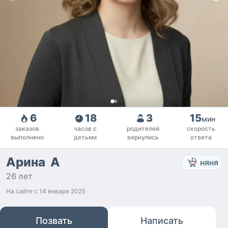
6
18
3
15
мин
заказов
часов с
родителей
скорость
выполнено
детьми
вернулись
ответа
Арина А
няня
26 лет
На сайте с
14 января 2025
Позвать
Написать