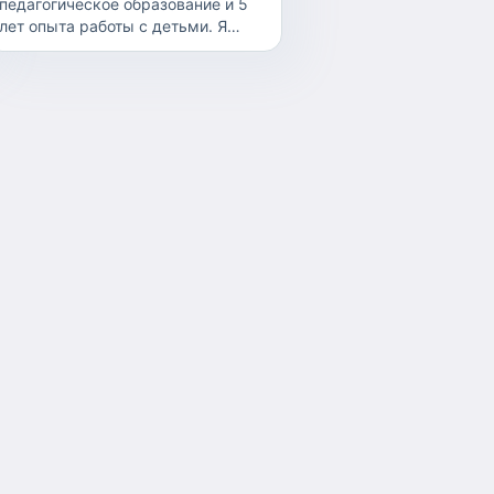
педагогическое образование и 5
лет опыта работы с детьми. Я
заботливая, внимательная и
дружелюбная, люблю находить
индивидуальный подход к
каждому ребёнку. С радостью
помогу создать для малыша
комфортную, безопасную и
добрую атмосферу, где ему будет
интересно развиваться и
познавать новое.