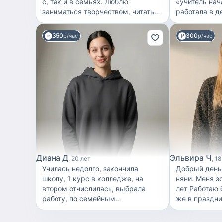
с, так и в семьях. Люблю
«учитель нач
заниматься творчеством, читать
работала в д
книги, люблю цветы. Умею ладить
следила за д
и заниматься с детьми, объяснять
аниматором, 
350
300
р/час
р/час
им понятно. Доброжелательная и
мастер класс
надëжная. Учитываю пожелания
сети «Додо п
родителей. Вредных привычек нет.
работа с едо
рабочее мес
стерильным, 
обязанностью
быстро и кач
стандартам 
Так же я тан
жизнь, зани
мастерством
других круж
Диана Д
Эльвира Ч
20 лет
18
Училась недолго, закончила
Добрый день! Предлогаю усл
школу, 1 курс в колледже, на
няни. Меня зовут Эльвира мне 18
втором отчислилась, выбрала
лет Работаю без выходных а так
работу, по семейным
же в праздничные все дни. Готова
обстоятельствам, в данный
посидеть с в
момент работаю администратором
лет до 13 Только график 2/2