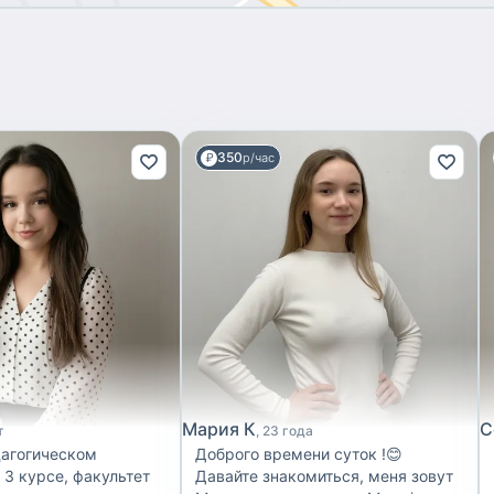
350
р/час
Мария К
С
т
23 года
дагогическом
Доброго времени суток !😊
 3 курсе, факультет
Давайте знакомиться, меня зовут