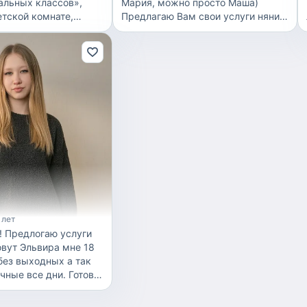
альных классов»,
Мария, можно просто Маша)
етской комнате,
Предлагаю Вам свои услуги няни
етьми, была
для ребенка, помогу маме
а так же проводила
разгрузиться, немного отдохнуть,
ы, так же работала в
выдохнуть и в целом провести
иццы», так как это
время с пользой для себя Детей
й, важно, что бы
очень люблю, как и они меня 💞
то было чистым и
Опыт конечно же имеется. Что я
так же основной
Вам предлагаю: Посидеть с
 была готовка пищи,
ребенком, заняться
ественно, по
развивашками, погулять,
и правилам СанПиН.
приготовить еду и покормить по
цую почти всю свою
Вашему меню, соблюдать Ваш
малась актерским
распорядок дня и т.д По вопросам
 и еще во многих
пишите или звоните, буду рада Вам
ках.
помочь Выезжаю по городу🙌🏼😊
 лет
уги
ашими детками с 4