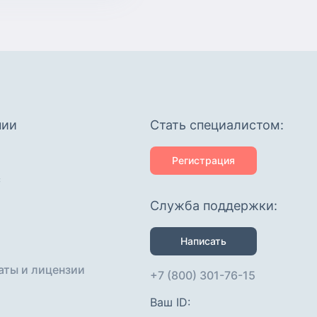
я, быстро найду
нком -добрая -
ответственная
oйчивая
я -без вредных
-то
нии
Cтать специалистом:
Регистрация
с
Служба поддержки:
Написать
аты и лицензии
+7 (800) 301-76-15
Ваш ID: 