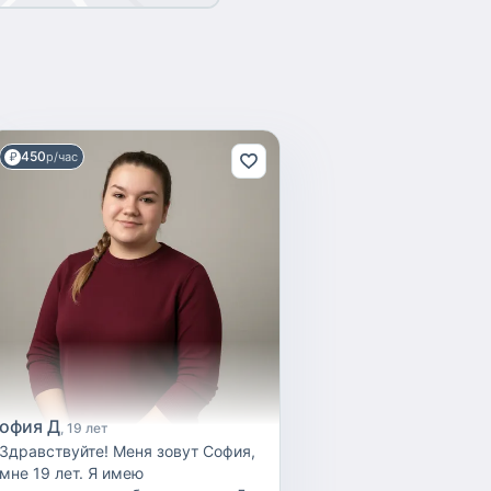
450
р/час
офия Д
19 лет
Здравствуйте! Меня зовут София,
мне 19 лет. Я имею