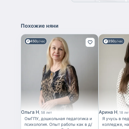
Похожие
няни
450
350
р/час
р/час
Ольга Н
Арина Н
58 лет
18 ле
ОмГПУ, дошкольная педагогика и
Я учусь в пе
психология. Опыт работы как в д/
колледже, на