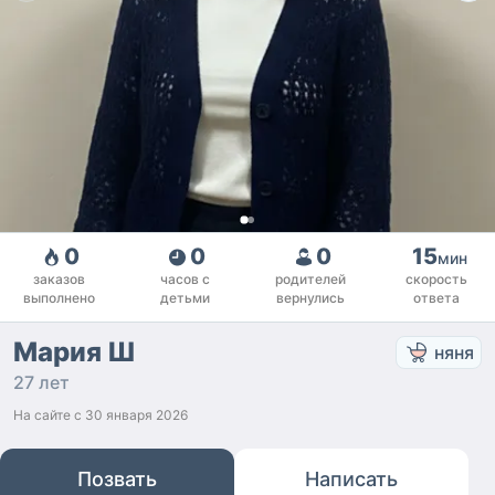
0
0
0
15
мин
заказов
часов с
родителей
скорость
выполнено
детьми
вернулись
ответа
Мария Ш
няня
27 лет
На сайте с
30 января 2026
Позвать
Написать