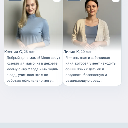
ответственная, пунктуальная,
работающая мама и вам нужен
коммуникабельная, учу детей
человек на подхват я имею
самостоятельности, готовим
огромное желание вам помочь!
кушать с детками, приучаю к
Могу присмотреть, покормить,
порядку
погулять, сопроводить и
забрать с кружков ,секций .
Организовать досуг и
интересное время
препровождение. Я учусь в
Ксения С
Лилия К
28 лет
20 лет
КГПИ КемГУ на 3 курсе мой
Добрый день мамы! Меня зовут
Я — опытная и заботливая
профиль дошкольная
Ксения и я мамочка в декрете,
няня, которая умеет находить
дефектология, работала 9
моему сыну 2 года и мы ходим
общий язык с детьми и
месяцев в государственном
в сад , учитывая что я не
создавать безопасную и
саду младшим воспитателем.
работаю официально,могу
развивающую среду.
Знакома с режимом дня,
помогать вам , но
гигиеническими процедурами
рассматриваю близость к дому
и организацией детского
. Есть опыт работы с
досуга. Есть действующая
маломобильными детками и
медицинская книжка. Я сама
так же с детьми синдрома
мама замечательной
ДЦП. Я та самая мама твой
четырехлетней дочки, поэтому
помощник, и приготовлю и
детские капризы, игры и
приберусь если нужно.