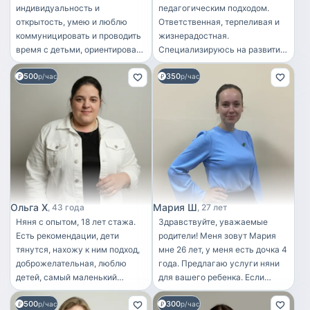
индивидуальность и
педагогическим подходом.
открытость, умею и люблю
Ответственная, терпеливая и
коммуницировать и проводить
жизнерадостная.
время с детьми, ориентирована
Специализируюсь на развитии
на пользу для их развития и
детей от 0 до 7 лет, умею
500
350
познания мира вокруг! Имею
р/час
находить подход к каждому
р/час
опыт работы с детьми от 1,5 до
ребенку. Владею навыками
7 лет, педагогическое
первой помощи,
образование🫂
придерживаюсь здорового
образа жизни. Готова
предоставить отличные
рекомендации от предыдущих
семей».
Ольга Х
Мария Ш
43 года
27 лет
Няня с опытом, 18 лет стажа.
Здравствуйте, уважаемые
Есть рекомендации, дети
родители! Меня зовут Мария
тянутся, нахожу к ним подход,
мне 26 лет, у меня есть дочка 4
доброжелательная, люблю
года. Предлагаю услуги няни
детей, самый маленький
для вашего ребенка. Если
ребёнок с которым сидела
нужен перерыв на попить кофе,
500
300
было 1,5 месяца,
р/час
передышка, помощь или вы
р/час