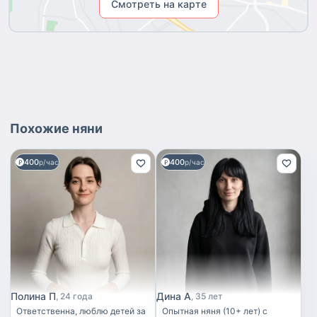
Смотреть на карте
Похожие
няни
400
400
р/час
р/час
Полина П
Дина А
24 года
35 лет
Ответственна, люблю детей за
Опытная няня (10+ лет) с