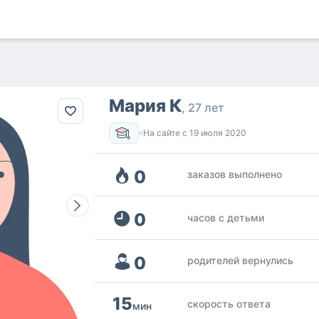
Мария К
27 лет
На сайте с
19 июля 2020
0
заказов выполнено
0
часов с детьми
0
родителей вернулись
15
скорость ответа
мин