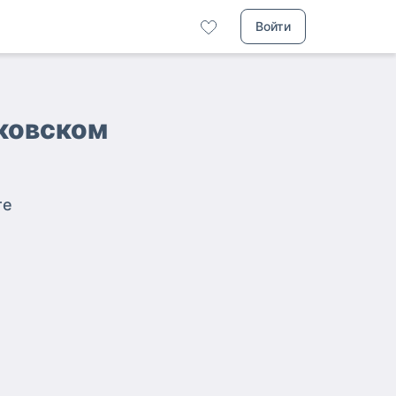
Войти
сковском
те