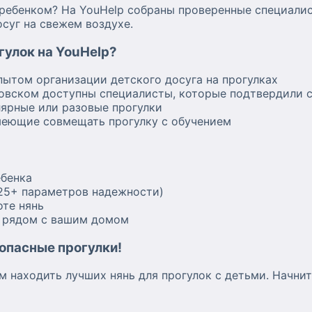
 ребенком? На YouHelp собраны проверенные специали
суг на свежем воздухе.
гулок на YouHelp?
пытом организации детского досуга на прогулках
овском доступны специалисты, которые подтвердили 
лярные или разовые прогулки
меющие совмещать прогулку с обучением
ебенка
(25+ параметров надежности)
оте нянь
в рядом с вашим домом
опасные прогулки!
м находить лучших нянь для прогулок с детьми. Начн