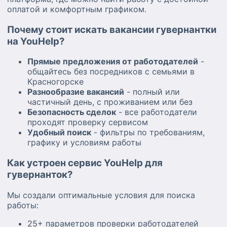
Оплата обсуждается индивидуально в
оплатой и комфортным графиком.
зависимости от опыта и объема задач. -
Испытательный срок 1 неделя. -
Почему стоит искать вакансии гувернантки
Преимуществом будет наличие водительских
на YouHelp?
прав и автомобиля для поездок с ребенком.
Прямые предложения от работодателей
-
Ждем активных, ответственных и любящих
общайтесь без посредников с семьями в
детей кандидатов!
Красногорске
Разнообразие вакансий
- полный или
частичный день, с проживанием или без
Безопасность сделок
- все работодатели
проходят проверку сервисом
Удобный поиск
- фильтры по требованиям,
графику и условиям работы
Как устроен сервис YouHelp для
гувернанток?
Мы создали оптимальные условия для поиска
работы:
25+ параметров проверки работодателей