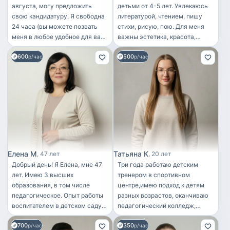
августа, могу предложить
детьми от 4-5 лет. Увлекаюсь
свою кандидатуру. Я свободна
литературой, чтением, пишу
24 часа (вы можете позвать
стихи, рисую, пою. Для меня
меня в любое удобное для вас
важны эстетика, красота,
время, либо с проживанием)
гармония. Могу привить
600
500
Желательно стабильно на 6
р/час
хороший вкус и хорошие
р/час
дней. Оплата зависит от
манеры вашему ребенку. У
количества часов/время суток,
меня 2 образования. Психолог-
и пожеланий к обязанностям.
консультант и коуч. Умею
Все обсуждаемо. Моя
слушать и слышать, а так же
квалификация подтверждена
задавать вопросы вместо того
практикой. Мне доверяют
чтобы навязывать свое мнение,
детей: помимо большой
давить или делать выводы за
анимации в отеле и работы
ребенка. Уважаю личное
аниматором-воспитателем в
мнение, понимаю и чувствую
Елена М
Татьяна К
47 лет
20 лет
игровых комнатах, глубокое
границы.
Добрый день! Я Елена, мне 47
Три года работаю детским
индивидуальное
лет. Имею 3 высших
тренером в спортивном
погружение(няня,
образования, в том числе
центре,имею подход к детям
сопровождение гостей) мой
педагогическое. Опыт работы
разных возрастов, оканчиваю
опыт включает и
воспитателем в детском саду
педагогический колледж,
индивидуальные запросы от
20 лет, 11 из них- с детками с
учитель начальных
гостей отеля, которые не
700
350
ОНР (логопедическая группа).
р/час
классов,быстро нахожу общий
р/час