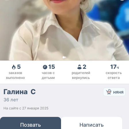
5
15
2
17
ч
заказов
часов с
родителей
скорость
выполнено
детьми
вернулись
ответа
Галина С
няня
36 лет
На сайте с
27 января 2025
Позвать
Написать