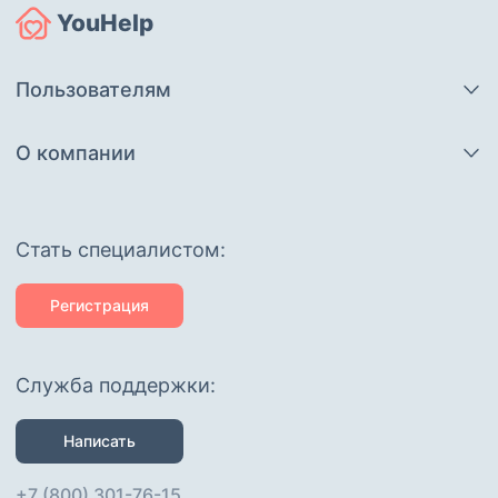
Также, на протяжении 11 лет я
YouHelp
изучаю английский язык,
являюсь многократной
участницей и призёром
Пользователям
различных олимпиад и
конкурсов, последний год даже
готовлю детей к ОГЭ и ВПР по
О компании
этим предметам. Имела также
опыт воспитания билингва.
Дети для меня - отдельный,
потрясающий мир, за которым
Cтать специалистом:
так интересно наблюдать и так
почтительно быть его частью
Регистрация
Служба поддержки:
Написать
+7 (800) 301-76-15