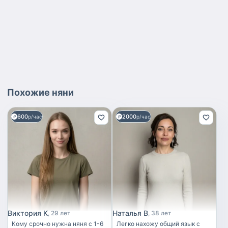
Похожие
няни
600
2000
р/час
р/час
Виктория К
Наталья В
29 лет
38 лет
Кому срочно нужна няня с 1-6
Легко нахожу общий язык с